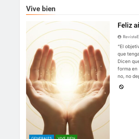
Vive bien
Feliz 
Revista
“El objet
que tenga
Dicen que
forma en 
no, no d
GENERALES
VIVE BIEN