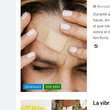
Revista
Durante a
hacer, en
al que si
sobre el
territori
GENERALES
VIVE BIEN
La vibr