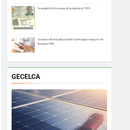
Se acabó la fotocopia de la cédula al 150%
Usuarios de Aqualia podrán hacer pagos seguros en
línea por PSE
GECELCA