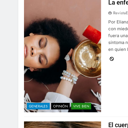
La enf
Revista
Por Elian
con miedo
fuera una
síntoma n
en quien 
GENERALES
OPINIÓN
VIVE BIEN
El cue