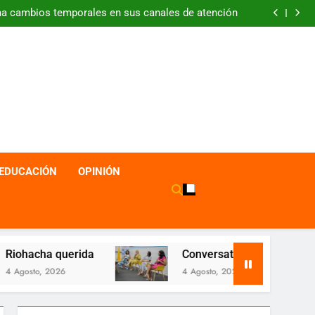
ma cambios temporales en sus canales de atención
rés para los empleadores afiliados a Comfaguajira
 La Guajira superan los $40 millones en ventas en
la feria Colombia son las Regiones
Lanzamiento en Aruba de la Revista SER Caribe
ma cambios temporales en sus canales de atención
rés para los empleadores afiliados a Comfaguajira
 La Guajira superan los $40 millones en ventas en
la feria Colombia son las Regiones
EDUCACIÓN
OPINIÓN
Conversatorio sobre salud mental reúne a más de 
4 Agosto, 2026