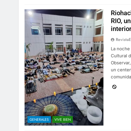
Riohac
RIO, un
interio
Revista
La noche 
Cultural d
Observar,
un centen
comunidad
GENERALES
VIVE BIEN