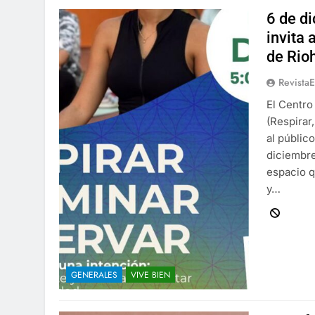
6 de d
invita 
de Rio
Revista
El Centro
(Respirar
al públic
diciembre 
espacio q
y…
GENERALES
VIVE BIEN