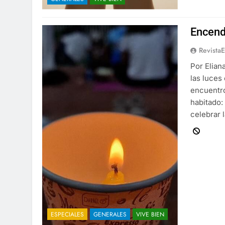
Encende
Revista
Por Elian
las luces
encuentro
habitado: 
celebrar 
ESPECIALES
GENERALES
VIVE BIEN