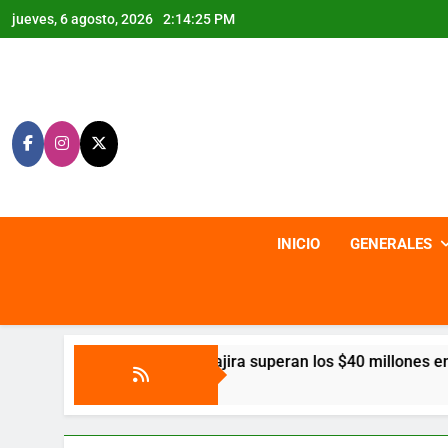
Saltar
jueves, 6 agosto, 2026
2:14:27 PM
al
contenido
INICIO
GENERALES
Guajira superan los $40 millones en ventas en la feria Colom