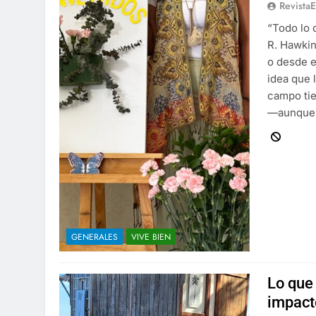
Revista
“Todo lo 
R. Hawki
o desde e
idea que 
campo tie
—aunqu
GENERALES
VIVE BIEN
Lo que 
impact