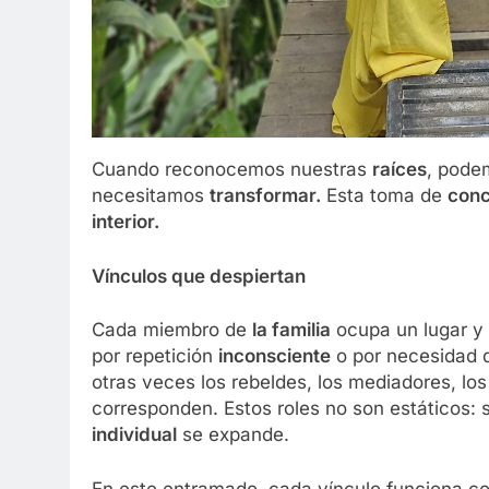
Cuando reconocemos nuestras
raíces
, pode
necesitamos
transformar.
Esta toma de
conc
interior.
Vínculos que despiertan
Cada miembro de
la familia
ocupa un lugar y 
por repetición
inconsciente
o por necesidad 
otras veces los rebeldes, los mediadores, los 
corresponden. Estos roles no son estáticos:
individual
se expande.
En este entramado, cada vínculo funciona com