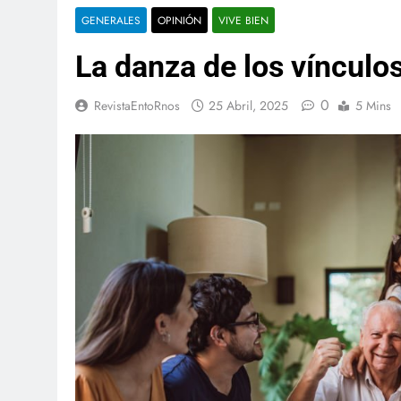
GENERALES
OPINIÓN
VIVE BIEN
La danza de los vínculo
0
RevistaEntoRnos
25 Abril, 2025
5 Mins