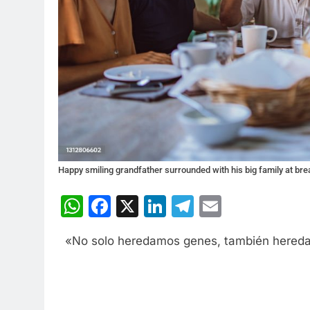
Happy smiling grandfather surrounded with his big family at bre
WhatsApp
Facebook
X
LinkedIn
Telegram
Email
«No solo heredamos genes, también hereda