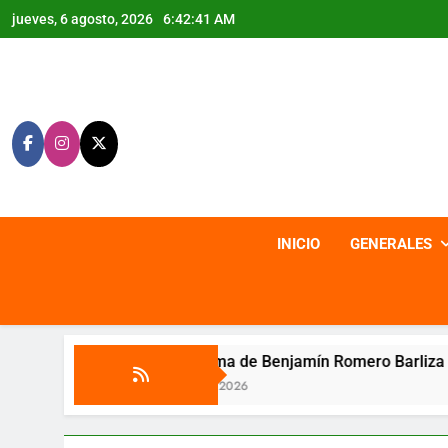
Saltar
jueves, 6 agosto, 2026
6:42:42 AM
al
contenido
INICIO
GENERALES
ma de Benjamín Romero Barliza
Conversatori
, 2026
4 Agosto, 2026