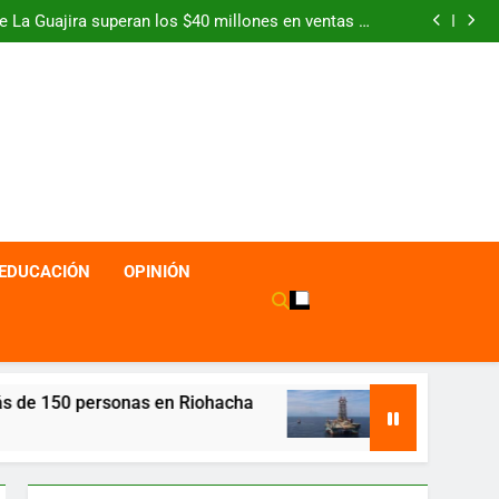
rés para los empleadores afiliados a Comfaguajira
 La Guajira superan los $40 millones en ventas en
la feria Colombia son las Regiones
Un poema de Benjamín Romero Barliza
ma cambios temporales en sus canales de atención
rés para los empleadores afiliados a Comfaguajira
 La Guajira superan los $40 millones en ventas en
la feria Colombia son las Regiones
Un poema de Benjamín Romero Barliza
EDUCACIÓN
OPINIÓN
ha
Nuevo hallazgo de gas de Petrobras y Ecope
4 Agosto, 2026