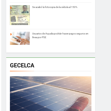
Se acabó la fotocopia de la cédula al 150%
Usuarios de Aqualia podrán hacer pagos seguros en
línea por PSE
GECELCA