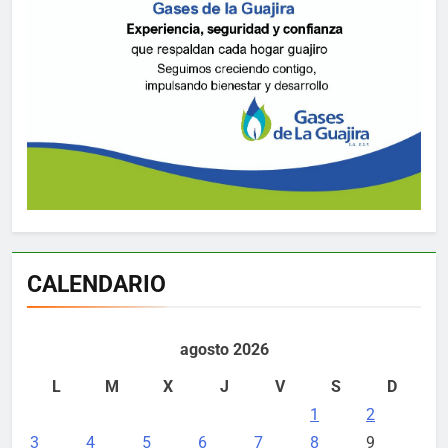
CALENDARIO
agosto 2026
L
M
X
J
V
S
D
1
2
3
4
5
6
7
8
9