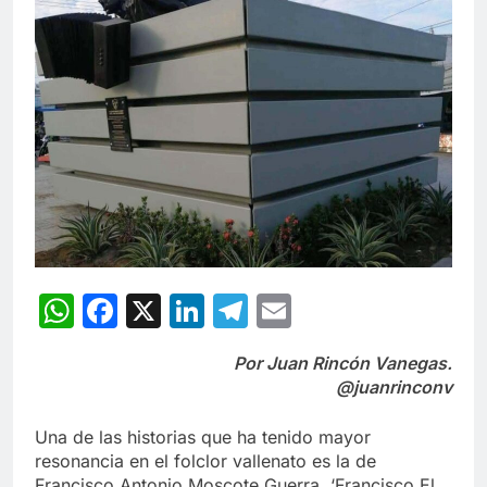
WhatsApp
Facebook
X
LinkedIn
Telegram
Email
Por Juan Rincón Vanegas.
@juanrinconv
Una de las historias que ha tenido mayor
resonancia en el folclor vallenato es la de
Francisco Antonio Moscote Guerra, ‘Francisco El