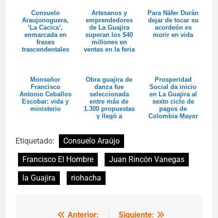
Consuelo
Artesanos y
Para Náfer Durán
Araujonoguera,
emprendedores
dejar de tocar su
‘La Cacica’,
de La Guajira
acordeón es
enmarcada en
superan los $40
morir en vida
frases
millones en
trascendentales
ventas en la feria
Colombia son ...
Monseñor
Obra guajira de
Prosperidad
Francisco
danza fue
Social da inicio
Antonio Ceballos
seleccionada
en La Guajira al
Escobar: vida y
entre más de
sexto ciclo de
ministerio
1.300 propuestas
pagos de
y llegó a
Colombia Mayor
Circuitos Vivos
Etiquetado:
Consuelo Araújo
Francisco El Hombre
Juan Rincón Vanegas
la Guajira
riohacha
Anterior:
Siguiente:
Navegación