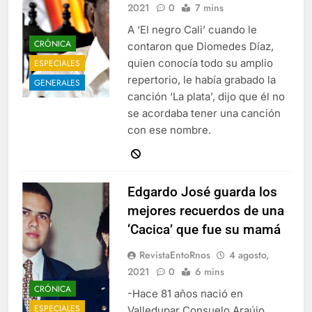
2021
0
7 mins
A ‘El negro Cali’ cuando le
CRÓNICA
contaron que Diomedes Díaz,
quien conocía todo su amplio
ESPECIALES
repertorio, le había grabado la
GENERALES
canción ‘La plata’, dijo que él no
se acordaba tener una canción
con ese nombre.
Edgardo José guarda los
mejores recuerdos de una
‘Cacica’ que fue su mamá
RevistaEntoRnos
4 agosto,
2021
0
6 mins
CRÓNICA
-Hace 81 años nació en
ESPECIALES
Valledupar Consuelo Araújo