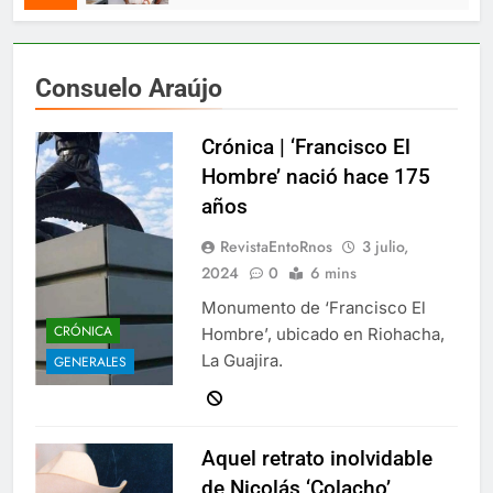
Consuelo Araújo
Crónica | ‘Francisco El
Hombre’ nació hace 175
años
RevistaEntoRnos
3 julio,
2024
0
6 mins
Monumento de ‘Francisco El
CRÓNICA
Hombre’, ubicado en Riohacha,
La Guajira.
GENERALES
Aquel retrato inolvidable
de Nicolás ‘Colacho’