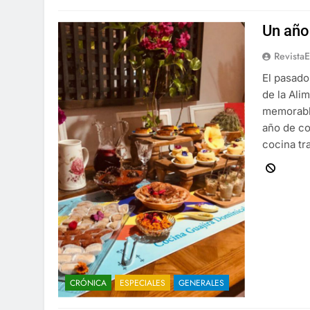
Un año
Revista
El pasado
de la Ali
memorable
año de co
cocina tra
CRÓNICA
ESPECIALES
GENERALES