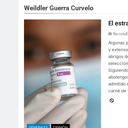
Weildler Guerra Curvelo
El estr
Revista
Algunas 
y extenso
abrigos d
seleccion
Siguiendo
abolengos
admitido 
carné de
GENERALES
OPINIÓN