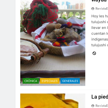
Revista
Hoy les h
tulujushi
llevar en
cuentan 
indigenas
tulujushi
CRÓNICA
ESPECIALES
GENERALES
La pie
Revista