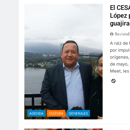
El CES
López p
guajira
Revista
A raíz de
por impul
orígenes,
de mayo, 
Meet, les
AGENDA
CULTURA
GENERALES