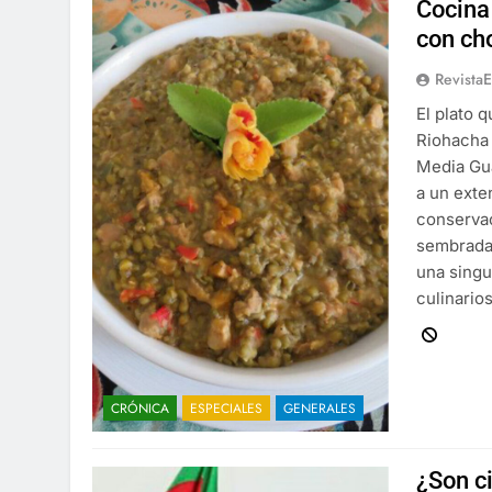
Cocina 
con ch
Revista
El plato 
Riohacha 
Media Gua
a un exte
conservac
sembradas
una singu
culinarios
CRÓNICA
ESPECIALES
GENERALES
¿Son c