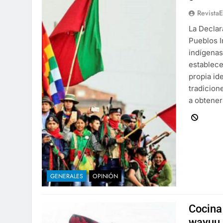
Revista
La Declar
Pueblos I
indígenas
establece
propia id
tradicion
a obtener
GENERALES
OPINIÓN
Cocina 
wayuu