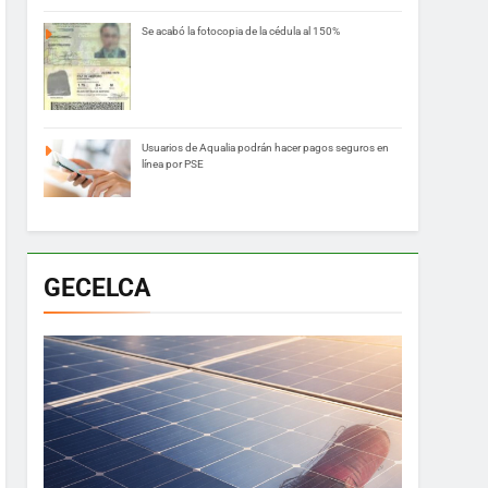
Se acabó la fotocopia de la cédula al 150%
Usuarios de Aqualia podrán hacer pagos seguros en
línea por PSE
GECELCA