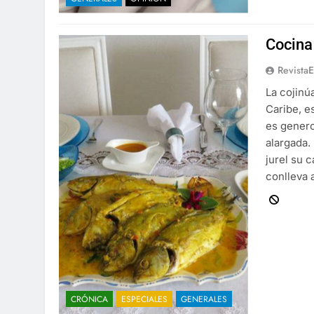
Cocina 
Revista
La cojinú
Caribe, e
es genero
alargada. 
jurel su 
conlleva 
CRÓNICA
ESPECIALES
GENERALES