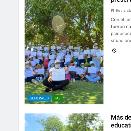
Revista
Con el le
fueron ca
psicosoci
situacion
GENERALES
PAZ
Más de 
educat