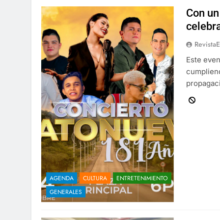
Con un
celebr
Revista
Este even
cumpliend
propagaci
AGENDA
CULTURA
ENTRETENIMIENTO
GENERALES