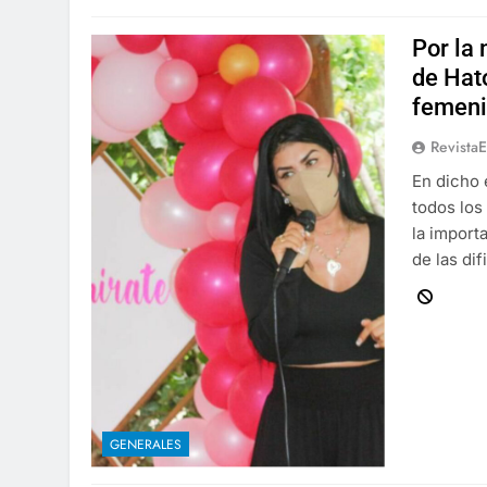
Por la 
de Hat
femen
Revista
En dicho 
todos los
la import
de las dif
GENERALES