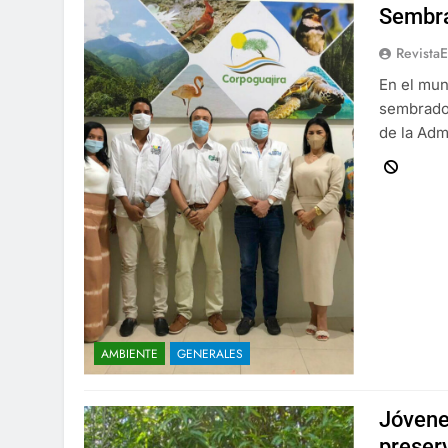
Sembr
Revista
En el mun
sembrados
de la Adm
AMBIENTE
GENERALES
Jóvene
preser