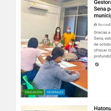
Gestor
Sena p
munici
Revista
Gracias a
Sena, est
de octubre
ofrecer t
profundiz
EDUCACIÓN
GENERALES
Hatonu