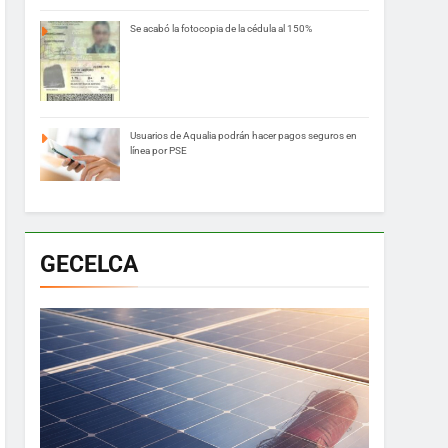
Se acabó la fotocopia de la cédula al 150%
Usuarios de Aqualia podrán hacer pagos seguros en
línea por PSE
GECELCA