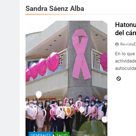
Sandra Sáenz Alba
Hatonue
del cá
Revista
En lo que
actividad
autocuida
GENERALES
SALUD