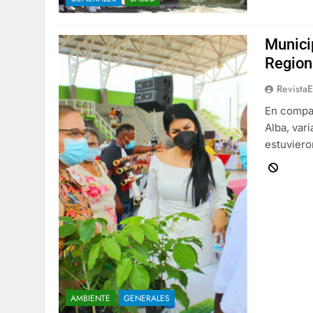
Munici
Regiona
Revista
En compañ
Alba, var
estuviero
AMBIENTE
GENERALES