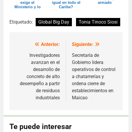
exige el
igual en todo el
armado
Ministerio y lo
Caribe?
que revela el
sector
Etiquetado:
Global Big Day
Tonia Tinoco Siosi
Anterior:
Siguiente:
Navegación
de
Investigadores
Secretaría de
avanzan en el
Gobierno lidera
entradas
desarrollo de
operativos de control
concreto de alto
a chatarrerías y
desempeño a partir
ordena cierre de
de residuos
establecimientos en
industriales
Maicao
Te puede interesar