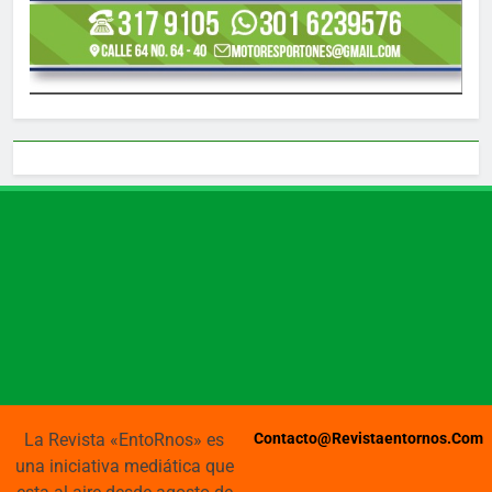
La Revista «EntoRnos» es
Contacto@revistaentornos.com
una iniciativa mediática que