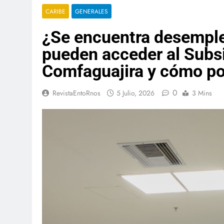
CARIBE
GENERALES
¿Se encuentra desempl
pueden acceder al Subs
Comfaguajira y cómo po
0
RevistaEntoRnos
5 Julio, 2026
3 Mins