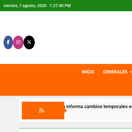
Saltar
viernes, 7 agosto, 2026
1:27:41 PM
al
contenido
INICIO
GENERALES
Guajira informa cambios temporales en sus canales de atenci