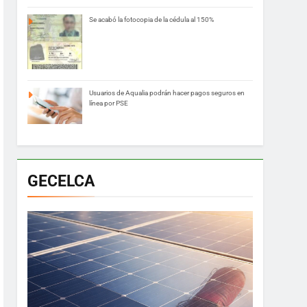
Se acabó la fotocopia de la cédula al 150%
Usuarios de Aqualia podrán hacer pagos seguros en
línea por PSE
GECELCA