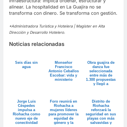
infraestructura: implica ordenar, estructurar y
alinear. La hospitalidad en La Guajira no se
transforma con dinero. Se transforma con gestión.
*Administradora Turística y Hotelera | Magíster en Alta
Dirección y Desarrollo Hotelero
.
Noticias relacionadas
Seis días sin
Monseñor
Obra guajira de
agua
Francisco
danza fue
Antonio Ceballos
seleccionada
Escobar: vida y
entre más de
ministerio
1.300 propuestas
y llegó a
Circuitos Vivos
Jorge Luis
Foro reunirá en
Distrito de
Céspedes
Riohacha a
Riohacha
impulsa a
mujeres líderes
reforzará la
Riohacha como
para promover la
seguridad en sus
nuevo eje de
equidad de
playas con más
conectividad
género y la
salvavidas y
aérea del Caribe
transformación
nueva