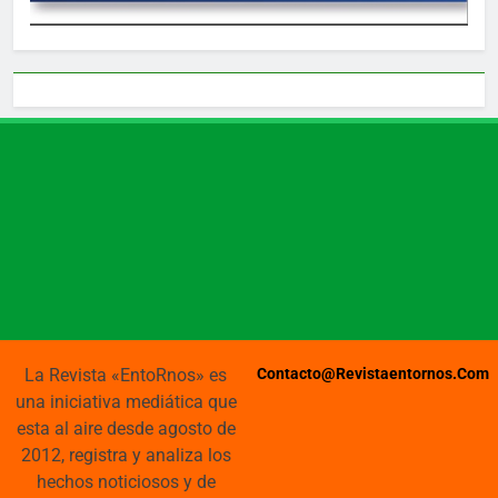
La Revista «EntoRnos» es
Contacto@revistaentornos.com
una iniciativa mediática que
esta al aire desde agosto de
2012, registra y analiza los
hechos noticiosos y de