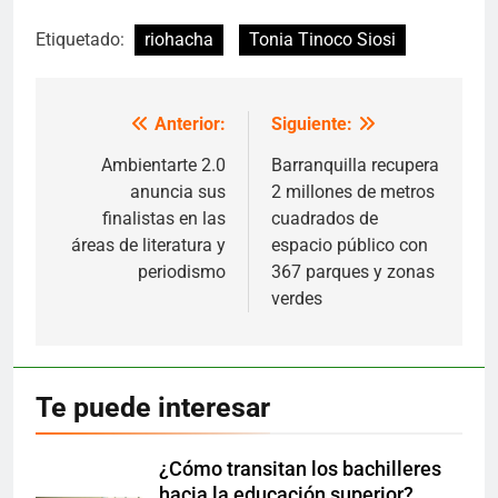
so...
zonificación
Etiquetado:
riohacha
Tonia Tinoco Siosi
Anterior:
Siguiente:
Navegación
de
Ambientarte 2.0
Barranquilla recupera
anuncia sus
2 millones de metros
entradas
finalistas en las
cuadrados de
áreas de literatura y
espacio público con
periodismo
367 parques y zonas
verdes
Te puede interesar
¿Cómo transitan los bachilleres
hacia la educación superior?