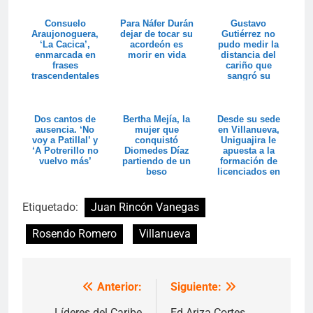
Consuelo
Para Náfer Durán
Gustavo
Araujonoguera,
dejar de tocar su
Gutiérrez no
‘La Cacica’,
acordeón es
pudo medir la
enmarcada en
morir en vida
distancia del
frases
cariño que
trascendentales
sangró su
corazón
Dos cantos de
Bertha Mejía, la
Desde su sede
ausencia. ‘No
mujer que
en Villanueva,
voy a Patillal’ y
conquistó
Uniguajira le
‘A Potrerillo no
Diomedes Díaz
apuesta a la
vuelvo más’
partiendo de un
formación de
beso
licenciados en
artística
Etiquetado:
Juan Rincón Vanegas
Rosendo Romero
Villanueva
Anterior:
Siguiente:
Navegación
Líderes del Caribe
Ed Ariza Cortes