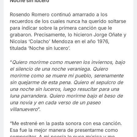
Noche sin lucero
Rosendo Romero continuó amarrado a los
recuerdos de los cuales nunca ha querido soltarse
para indicar sobre la primera canción que le
grabaron. Precisamente, lo hicieron Jorge Oñate y
Nicolas ‘Colacho’ Mendoza en el año 1976,
titulada ‘Noche sin lucero’.
“
Quiero morirme como mueren los inviernos, bajo
el silencio de una noche veraniega. Quiero
morirme como se muere mi pueblo, serenamente
sin quejarme de esta pena. Quiero el sepulcro de
una noche sin luceros, luego resucitar para una
luna parrandera. Quiero morirme bajo el beso de
una novia y en cada verso de un paseo
villanuevero
”.
“Me estrené en la pasta sonora con esa canción.
Esa fue la mejor manera de presentarme como
compositor. A mi poesía le puse música y me