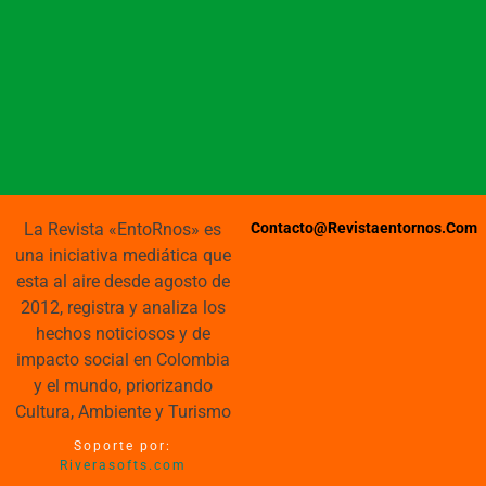
La Revista «EntoRnos» es
Contacto@revistaentornos.com
una iniciativa mediática que
esta al aire desde agosto de
2012, registra y analiza los
hechos noticiosos y de
impacto social en Colombia
y el mundo, priorizando
Cultura, Ambiente y Turismo
Soporte por:
Riverasofts.com