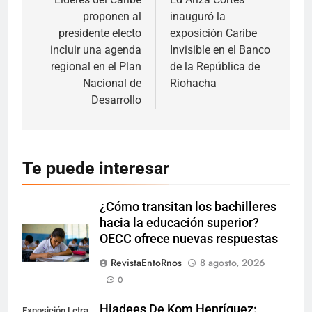
de
proponen al
inauguró la
entradas
presidente electo
exposición Caribe
incluir una agenda
Invisible en el Banco
regional en el Plan
de la República de
Nacional de
Riohacha
Desarrollo
Te puede interesar
¿Cómo transitan los bachilleres
hacia la educación superior?
OECC ofrece nuevas respuestas
RevistaEntoRnos
8 agosto, 2026
0
Hiadees De Kom Henríquez:
Exposición Letra