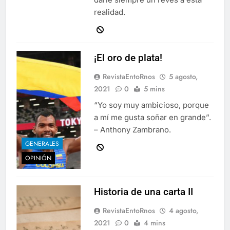
realidad.
¡El oro de plata!
RevistaEntoRnos
5 agosto,
2021
0
5 mins
“Yo soy muy ambicioso, porque
a mí me gusta soñar en grande”.
– Anthony Zambrano.
GENERALES
OPINIÓN
Historia de una carta II
RevistaEntoRnos
4 agosto,
2021
0
4 mins