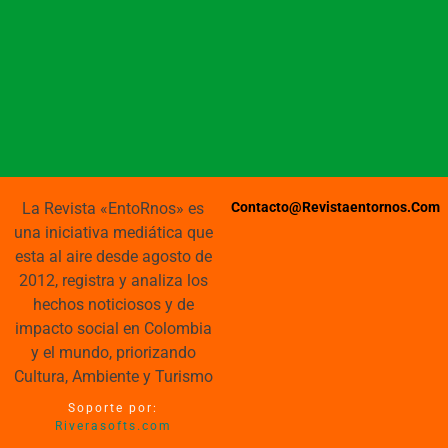
La Revista «EntoRnos» es
Contacto@revistaentornos.com
una iniciativa mediática que
esta al aire desde agosto de
2012, registra y analiza los
hechos noticiosos y de
impacto social en Colombia
y el mundo, priorizando
Cultura, Ambiente y Turismo
Soporte por:
Riverasofts.com