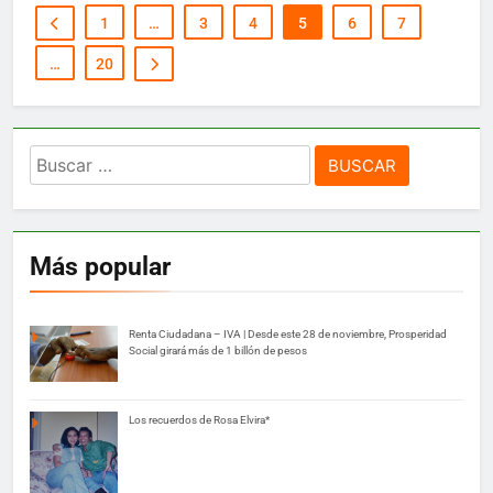
1
…
3
4
5
6
7
…
20
Buscar:
Más popular
Renta Ciudadana – IVA | Desde este 28 de noviembre, Prosperidad
Social girará más de 1 billón de pesos
Los recuerdos de Rosa Elvira*