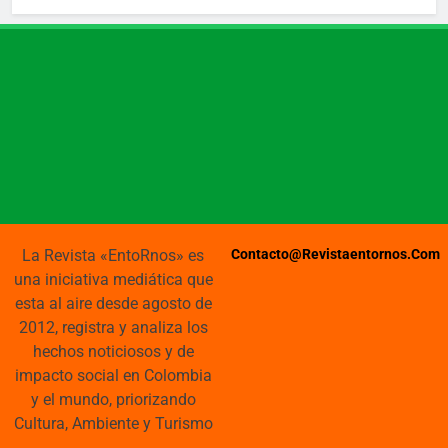
La Revista «EntoRnos» es
Contacto@revistaentornos.com
una iniciativa mediática que
esta al aire desde agosto de
2012, registra y analiza los
hechos noticiosos y de
impacto social en Colombia
y el mundo, priorizando
Cultura, Ambiente y Turismo