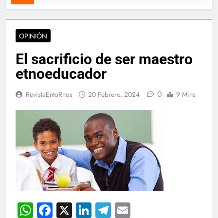
OPINIÓN
El sacrificio de ser maestro
etnoeducador
0
RevistaEntoRnos
20 Febrero, 2024
9 Mins
WhatsApp
Facebook
X
LinkedIn
Telegram
Email