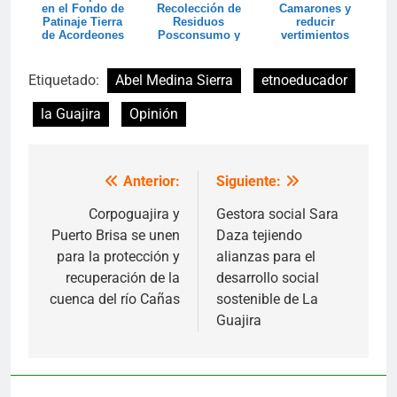
en el Fondo de
Recolección de
Camarones y
Patinaje Tierra
Residuos
reducir
de Acordeones
Posconsumo y
vertimientos
espera superar
hacia el
las 20 t...
Santuar...
Etiquetado:
Abel Medina Sierra
etnoeducador
la Guajira
Opinión
Anterior:
Siguiente:
Navegación
de
Corpoguajira y
Gestora social Sara
Puerto Brisa se unen
Daza tejiendo
entradas
para la protección y
alianzas para el
recuperación de la
desarrollo social
cuenca del río Cañas
sostenible de La
Guajira