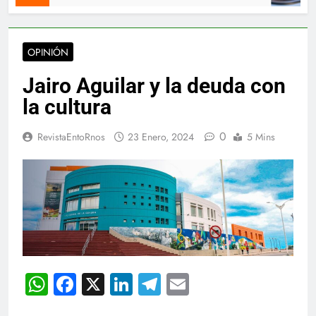
OPINIÓN
Jairo Aguilar y la deuda con
la cultura
0
RevistaEntoRnos
23 Enero, 2024
5 Mins
WhatsApp
Facebook
X
LinkedIn
Telegram
Email