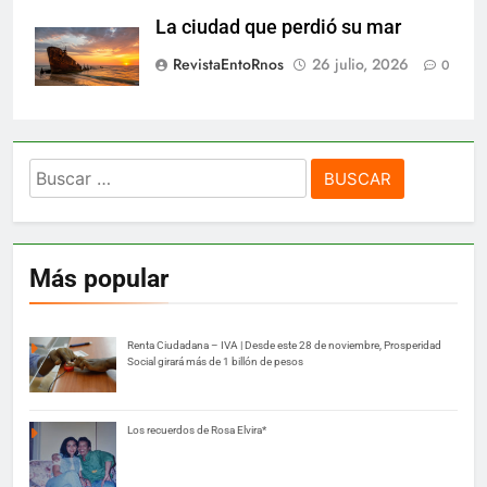
La ciudad que perdió su mar
RevistaEntoRnos
26 julio, 2026
0
Buscar:
Más popular
Renta Ciudadana – IVA | Desde este 28 de noviembre, Prosperidad
Social girará más de 1 billón de pesos
Los recuerdos de Rosa Elvira*