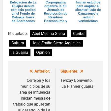
Delegación de La
Corpoguajira
Inician estudios
Guajira debuta
organiza la XII
para ampliar el
con seis podios
Jornada de
alcantarillado de
en el Fondo de
Recolección de
Camarones y
Patinaje Tierra
Residuos
reducir
de Acordeones
Posconsumo y
vertimientos
espera superar
hacia el
las 20 t...
Santuar...
Etiquetado:
Abel Medina Sierra
Caribe
Cultura
José Emilio Sierra Argüelles
la Guajira
Opinion
Anterior:
Siguiente:
Navegación
de
Cerrejón y los
Tivizay Bonivento:
municipios de su
¡La Planner guajira!
entradas
área de influencia
inician mesas de
trabajo que apuestan
al desarrollo de La