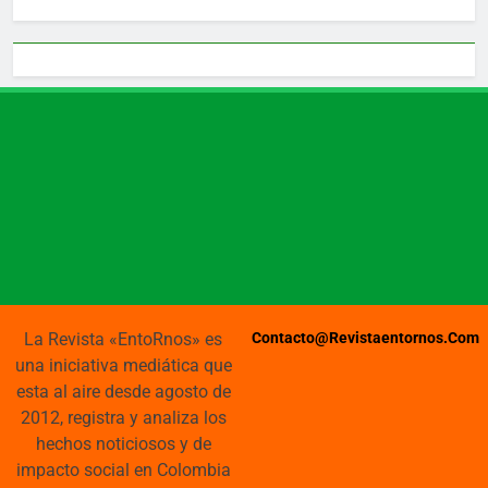
La Revista «EntoRnos» es
Contacto@revistaentornos.com
una iniciativa mediática que
esta al aire desde agosto de
2012, registra y analiza los
hechos noticiosos y de
impacto social en Colombia