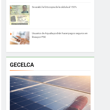
Se acabó la fotocopia de la cédula al 150%
Usuarios de Aqualia podrán hacer pagos seguros en
línea por PSE
GECELCA