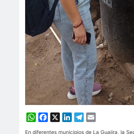
WhatsApp
Facebook
X
LinkedIn
Telegram
Email
En diferentes municipios de La Guajira, la S