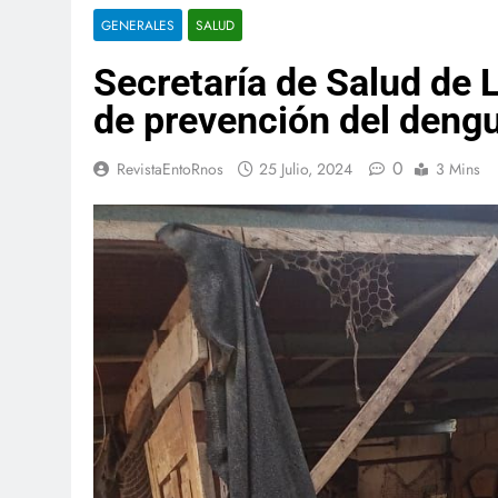
GENERALES
SALUD
Secretaría de Salud de 
de prevención del deng
0
RevistaEntoRnos
25 Julio, 2024
3 Mins