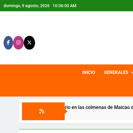
Saltar
domingo, 9 agosto, 2026
10:06:03 AM
al
contenido
INICIO
GENERALES
 en las colmenas de Maicao deja cierre de servicio odontológic