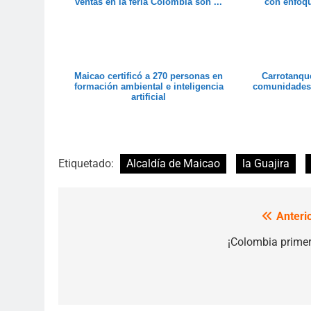
ventas en la feria Colombia son ...
con enfoqu
Maicao certificó a 270 personas en
Carrotanqu
formación ambiental e inteligencia
comunidades 
artificial
Etiquetado:
Alcaldía de Maicao
la Guajira
Anterio
Navegación
de
¡Colombia primer
entradas