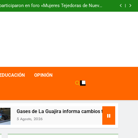
articiparon en foro «Mujeres Tejedoras de Nuevas
Realidades por La Guajira»
 ‘La Cacica’, enmarcada en frases trascendentales
Lanzamiento en Aruba de la Revista SER Caribe
tá abre convocatoria para impulsar el empleo y el
emprendimiento juvenil en La Guajira
articiparon en foro «Mujeres Tejedoras de Nuevas
Realidades por La Guajira»
 ‘La Cacica’, enmarcada en frases trascendentales
Lanzamiento en Aruba de la Revista SER Caribe
EDUCACIÓN
OPINIÓN
ajira informa cambios temporales en sus canales de atención