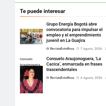
Te puede interesar
Grupo Energía Bogotá abre
convocatoria para impulsar el
empleo y el emprendimiento
juvenil en La Guajira
RevistaEntoRnos
7 Agosto, 2026
Consuelo Araujonoguera, ‘La
Consuelo
Cacica’, enmarcada en frases
Araujonoguera,
trascendentales
marcó el rumbo
de la música
RevistaEntoRnos
6 Agosto, 2026
vallenata.