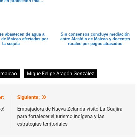
e en protección infa...
es abastecen de agua a
Sin consensos concluye mediación
de Maicao afectadas por
entre Alcaldía de Maicao y docentes
la sequía
rurales por pagos atrasados
maicao
Migue Felipe Aragón González
r:
Siguiente:
o!
Embajadora de Nueva Zelanda visitó La Guajira
para fortalecer el turismo indígena y las
estrategias territoriales