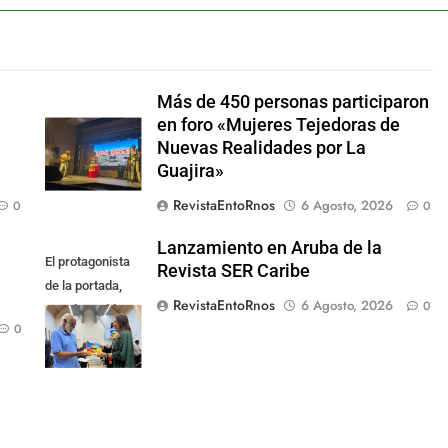
Más de 450 personas participaron
en foro «Mujeres Tejedoras de
Nuevas Realidades por La
Guajira»
RevistaEntoRnos
6 Agosto, 2026
0
0
Lanzamiento en Aruba de la
El protagonista
Revista SER Caribe
de la portada,
RevistaEntoRnos
6 Agosto, 2026
0
Ramón Todd
0
Dandaré.