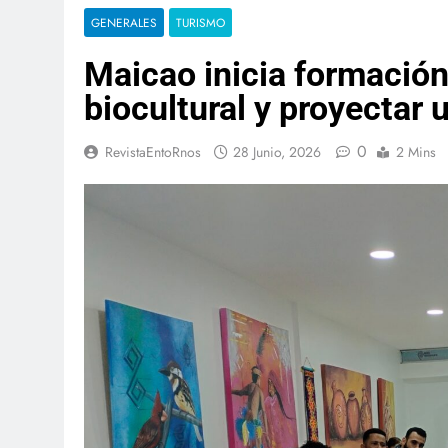
GENERALES
TURISMO
Maicao inicia formación 
biocultural y proyectar 
0
RevistaEntoRnos
28 Junio, 2026
2 Mins