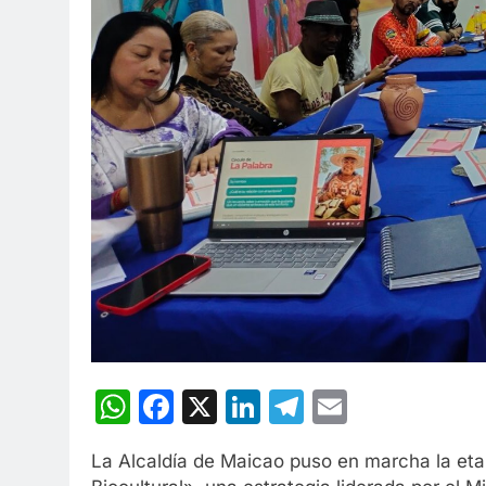
WhatsApp
Facebook
X
LinkedIn
Telegram
Email
La Alcaldía de Maicao puso en marcha la eta