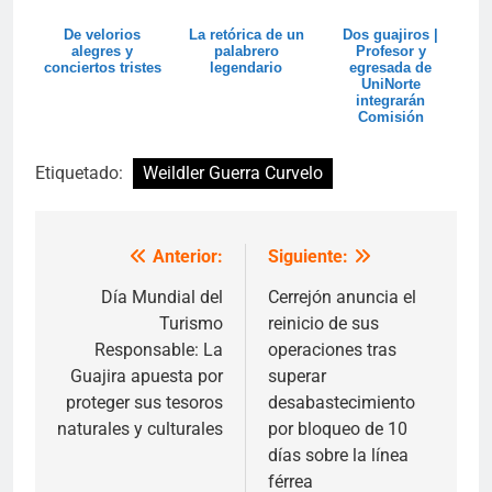
De velorios
La retórica de un
Dos guajiros |
alegres y
palabrero
Profesor y
conciertos tristes
legendario
egresada de
UniNorte
integrarán
Comisión
Asesora
Científica contra
la desn...
Etiquetado:
Weildler Guerra Curvelo
Anterior:
Siguiente:
Navegación
de
Día Mundial del
Cerrejón anuncia el
Turismo
reinicio de sus
entradas
Responsable: La
operaciones tras
Guajira apuesta por
superar
proteger sus tesoros
desabastecimiento
naturales y culturales
por bloqueo de 10
días sobre la línea
férrea