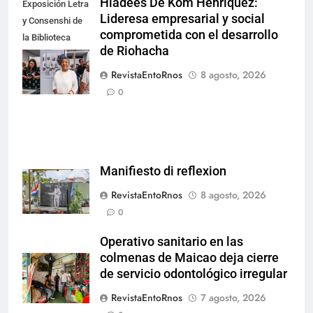
Hiadees De Kom Henríquez:
Exposición Letra
Lideresa empresarial y social
y Consenshi de
comprometida con el desarrollo
la Biblioteca
de Riohacha
Nacional de
Aruba en San
RevistaEntoRnos
8 agosto, 2026
Nicolás.
0
Manifiesto di reflexion
RevistaEntoRnos
8 agosto, 2026
0
Operativo sanitario en las
colmenas de Maicao deja cierre
de servicio odontológico irregular
RevistaEntoRnos
7 agosto, 2026