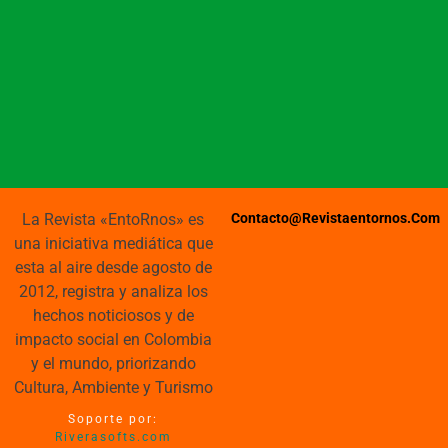
La Revista «EntoRnos» es
Contacto@revistaentornos.com
una iniciativa mediática que
esta al aire desde agosto de
2012, registra y analiza los
hechos noticiosos y de
impacto social en Colombia
y el mundo, priorizando
Cultura, Ambiente y Turismo
Soporte por:
Riverasofts.com