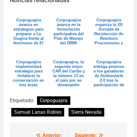
Noticias relacionadas
Corpoguajira
Corpoguajira
Corpoguajira
avanza en
avanza en la
organiza la XII
estrategias para
formulación
Jornada de
preparar a La
participativa del
Recolección de
Guajira frente al
Plan de Manejo
Residuos
fenómeno de El
del DRMI
Posconsumo y
Niño
Humedales
espera superar
Matúa
las 20 t...
Corpoguajira
Corpoguajira, la
Corpoguajira
implementará
segunda mejor
entrega premios
estrategia para
CAR del Caribe y
a los ganadores
fortalecer la
la número 13 en
de Ambientarte
conservación en
el país por su
2.0 tras la
tres áreas
desempeño
participación de
protegidas
institucion...
672 propues...
Etiquetado:
Corpoguajira
Samuel Lanao Robles
Sierra Nevada
Anterior:
Siguiente:
Navegación