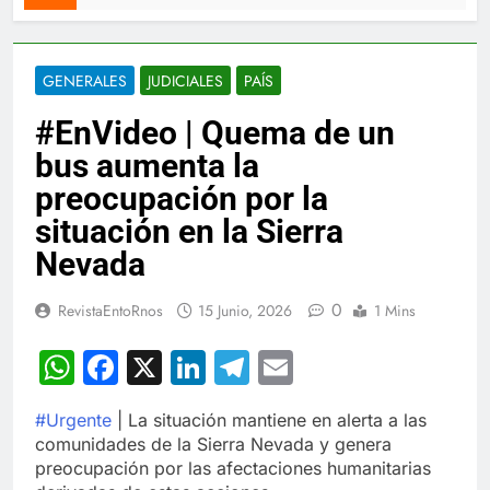
GENERALES
JUDICIALES
PAÍS
#EnVideo | Quema de un
bus aumenta la
preocupación por la
situación en la Sierra
Nevada
0
RevistaEntoRnos
15 Junio, 2026
1 Mins
WhatsApp
Facebook
X
LinkedIn
Telegram
Email
#Urgente
| La situación mantiene en alerta a las
comunidades de la Sierra Nevada y genera
preocupación por las afectaciones humanitarias