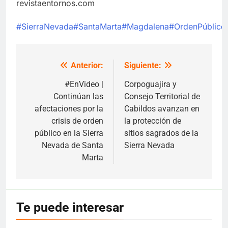
revistaentornos.com
#SierraNevada
#SantaMarta
#Magdalena
#OrdenPúblico
Anterior:
Siguiente:
Navegación
de
#EnVideo |
Corpoguajira y
Continúan las
Consejo Territorial de
entradas
afectaciones por la
Cabildos avanzan en
crisis de orden
la protección de
público en la Sierra
sitios sagrados de la
Nevada de Santa
Sierra Nevada
Marta
Te puede interesar