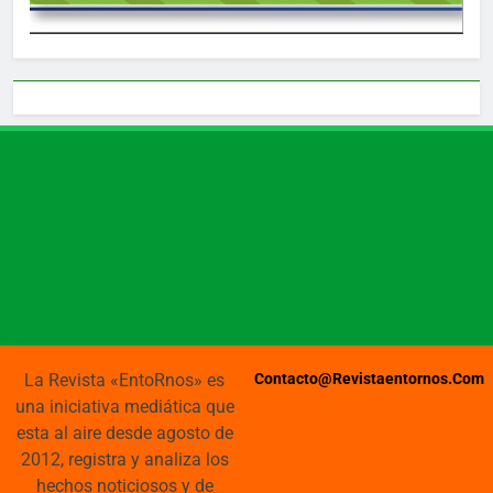
La Revista «EntoRnos» es
Contacto@revistaentornos.com
una iniciativa mediática que
esta al aire desde agosto de
2012, registra y analiza los
hechos noticiosos y de