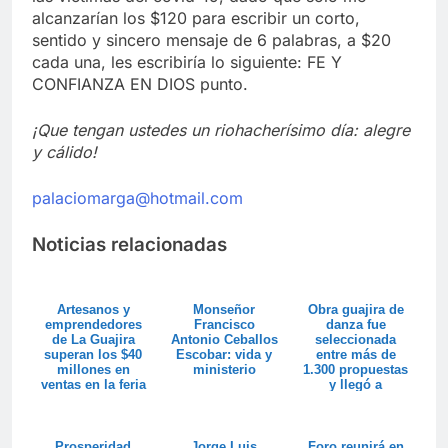
alcanzarían los $120 para escribir un corto,
sentido y sincero mensaje de 6 palabras, a $20
cada una, les escribiría lo siguiente: FE Y
CONFIANZA EN DIOS punto.
¡Que tengan ustedes un riohacherísimo día: alegre
y cálido!
palaciomarga@hotmail.com
Noticias relacionadas
Artesanos y
Monseñor
Obra guajira de
emprendedores
Francisco
danza fue
de La Guajira
Antonio Ceballos
seleccionada
superan los $40
Escobar: vida y
entre más de
millones en
ministerio
1.300 propuestas
ventas en la feria
y llegó a
Colombia son ...
Circuitos Vivos
Prosperidad
Jorge Luis
Foro reunirá en