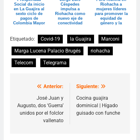
Social da inicio
Céspedes
Riohacha a
en La Guajira al
impulsa a
mujeres líderes
sexto ciclo de
Riohacha como
para promover la
pagos de
nuevo eje de
equidad de
Colombia Mayor
conectividad
género y la
aérea del Caribe
transformación
so...
Etiquetado:
Covid-19
la Guajira
Marconi
Marga Lucena Palacio Brugés
riohacha
Telecom
Telegrama
Anterior:
Siguiente:
Navegación
de
José Juan y
Cocina guajira
Augusto, dos ‘Guerra’
dominical | Hígado
entradas
unidos por el folclor
guisado con funche
vallenato