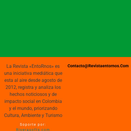
La Revista «EntoRnos» es
Contacto@revistaentornos.com
una iniciativa mediática que
esta al aire desde agosto de
2012, registra y analiza los
hechos noticiosos y de
impacto social en Colombia
y el mundo, priorizando
Cultura, Ambiente y Turismo
Soporte por:
Riverasofts.com