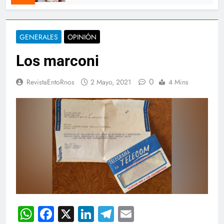
GENERALES
OPINIÓN
Los marconi
0
RevistaEntoRnos
2 Mayo, 2021
4 Mins
WhatsApp
Facebook
X
LinkedIn
Telegram
Email