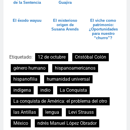
de la Sentencia
Guajira
T-302
El éxodo wayuu
El misterioso
El viche como
origen de
patrimonio:
Susana Arends
¿Oportunidades
para nuestro
“churro”?
Etiquetado:
12 de octubre
Cristóbal Colón
género humano
hispanoamericanos
hispanofilia
humanidad universal
indígena
indio
La Conquista
La conquista de América: el problema del otro
las Antillas
lengua
Levi Strauss
México
ndrés Manuel López Obrador