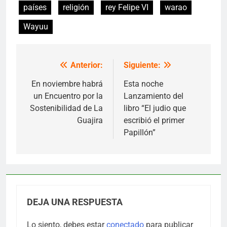
países
religión
rey Felipe VI
warao
Wayuu
Anterior:
Siguiente:
Navegación
de
En noviembre habrá
Esta noche
un Encuentro por la
Lanzamiento del
entradas
Sostenibilidad de La
libro “El judio que
Guajira
escribió el primer
Papillón”
DEJA UNA RESPUESTA
Lo siento, debes estar
conectado
para publicar