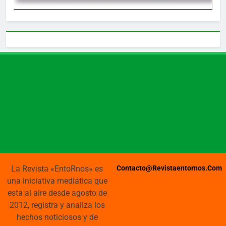
La Revista «EntoRnos» es
Contacto@revistaentornos.com
una iniciativa mediática que
esta al aire desde agosto de
2012, registra y analiza los
hechos noticiosos y de