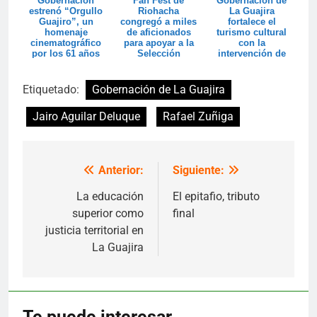
Gobernación
Fan Fest de
Gobernación de
estrenó “Orgullo
Riohacha
La Guajira
Guajiro”, un
congregó a miles
fortalece el
homenaje
de aficionados
turismo cultural
cinematográfico
para apoyar a la
con la
por los 61 años
Selección
intervención de
de La Guajira
Colombia
viviendas
patrimonial...
Etiquetado:
Gobernación de La Guajira
Jairo Aguilar Deluque
Rafael Zuñiga
Anterior:
Siguiente:
Navegación
de
La educación
El epitafio, tributo
superior como
final
entradas
justicia territorial en
La Guajira
Te puede interesar