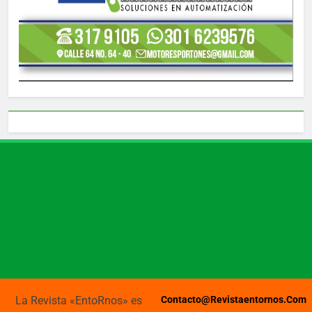
La Revista «EntoRnos» es
Contacto@revistaentornos.com