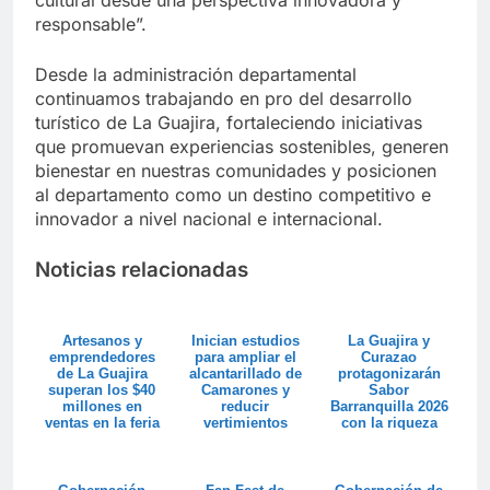
cultural desde una perspectiva innovadora y
responsable”.
Desde la administración departamental
continuamos trabajando en pro del desarrollo
turístico de La Guajira, fortaleciendo iniciativas
que promuevan experiencias sostenibles, generen
bienestar en nuestras comunidades y posicionen
al departamento como un destino competitivo e
innovador a nivel nacional e internacional.
Noticias relacionadas
Artesanos y
Inician estudios
La Guajira y
emprendedores
para ampliar el
Curazao
de La Guajira
alcantarillado de
protagonizarán
superan los $40
Camarones y
Sabor
millones en
reducir
Barranquilla 2026
ventas en la feria
vertimientos
con la riqueza
Colombia son ...
hacia el
gastronómica del
Santuar...
Caribe