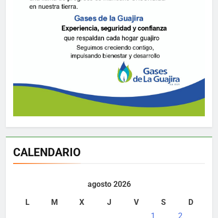
CALENDARIO
agosto 2026
L
M
X
J
V
S
D
1
2