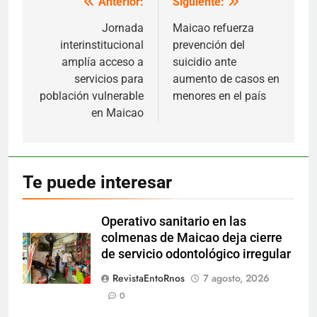
Anterior:
Siguiente:
Navegación
de
Jornada
Maicao refuerza
interinstitucional
prevención del
entradas
amplía acceso a
suicidio ante
servicios para
aumento de casos en
población vulnerable
menores en el país
en Maicao
Te puede interesar
Operativo sanitario en las
colmenas de Maicao deja cierre
de servicio odontológico irregular
RevistaEntoRnos
7 agosto, 2026
0