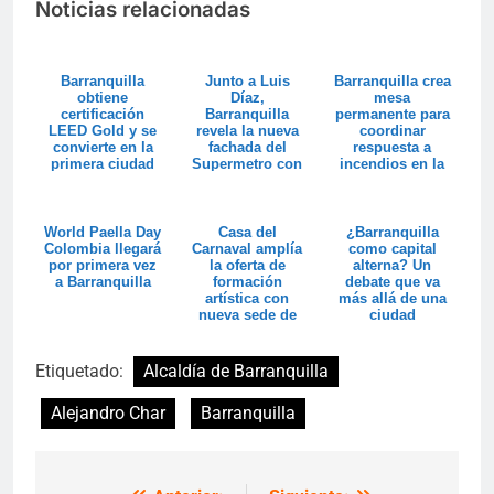
Noticias relacionadas
Barranquilla
Junto a Luis
Barranquilla crea
obtiene
Díaz,
mesa
certificación
Barranquilla
permanente para
LEED Gold y se
revela la nueva
coordinar
convierte en la
fachada del
respuesta a
primera ciudad
Supermetro con
incendios en la
sostenible de
74.000 luces LED
Vía Parque Isla
Suram...
Salaman...
World Paella Day
Casa del
¿Barranquilla
Colombia llegará
Carnaval amplía
como capital
por primera vez
la oferta de
alterna? Un
a Barranquilla
formación
debate que va
artística con
más allá de una
nueva sede de
ciudad
las Casas
Distritales de...
Etiquetado:
Alcaldía de Barranquilla
Alejandro Char
Barranquilla