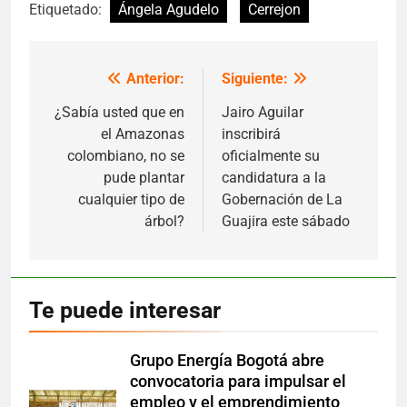
Etiquetado:
Ángela Agudelo
Cerrejon
Anterior:
Siguiente:
Navegación
de
¿Sabía usted que en
Jairo Aguilar
el Amazonas
inscribirá
entradas
colombiano, no se
oficialmente su
pude plantar
candidatura a la
cualquier tipo de
Gobernación de La
árbol?
Guajira este sábado
Te puede interesar
Grupo Energía Bogotá abre
convocatoria para impulsar el
empleo y el emprendimiento