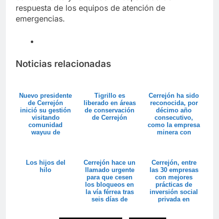
respuesta de los equipos de atención de
emergencias.
Noticias relacionadas
Nuevo presidente
Tigrillo es
Cerrejón ha sido
de Cerrejón
liberado en áreas
reconocida, por
inició su gestión
de conservación
décimo año
visitando
de Cerrejón
consecutivo,
comunidad
como la empresa
wayuu de
minera con
Kamusuchiwo’u
mejor
reputación...
Los hijos del
Cerrejón hace un
Cerrejón, entre
hilo
llamado urgente
las 30 empresas
para que cesen
con mejores
los bloqueos en
prácticas de
la vía férrea tras
inversión social
seis días de
privada en
para...
Colombia