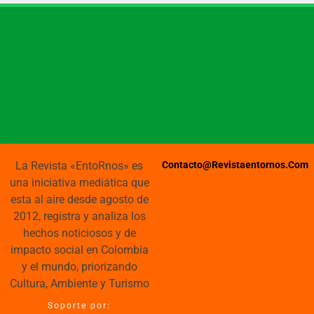
La Revista «EntoRnos» es
Contacto@revistaentornos.com
una iniciativa mediática que
esta al aire desde agosto de
2012, registra y analiza los
hechos noticiosos y de
impacto social en Colombia
y el mundo, priorizando
Cultura, Ambiente y Turismo
Soporte por: