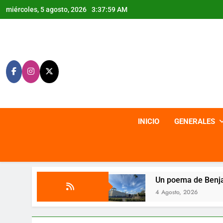
Saltar
miércoles, 5 agosto, 2026
3:38:01 AM
al
contenido
INICIO
GENERALES
ones
Un poema de Benjamín Romero Barliza
4 Agosto, 2026