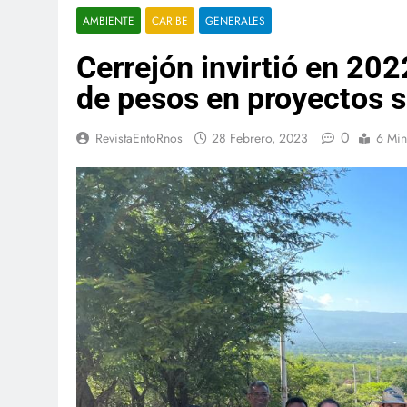
AMBIENTE
CARIBE
GENERALES
Cerrejón invirtió en 20
de pesos en proyectos s
0
RevistaEntoRnos
28 Febrero, 2023
6 Min