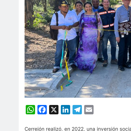
WhatsApp
Facebook
X
LinkedIn
Telegram
Email
Cerrejón realizó, en 2022, una inversión soc