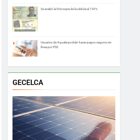
Se acabó la fotocopia de la cédula al 150%
Usuarios de Aqualia podrán hacer pagos seguros en
línea por PSE
GECELCA