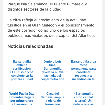
Parque Isla Salamanca, el Puente Pumarejo y
distintos sectores de la ciudad.
La cifra refleja el crecimiento de la actividad
turística en el Gran Malecón y el posicionamiento
de este corredor como uno de los espacios
públicos más visitados de la capital del Atlántico.
Noticias relacionadas
Barranquilla
Junto a Luis
Barranquilla crea
obtiene
Díaz,
mesa
certificación
Barranquilla
permanente para
LEED Gold y se
revela la nueva
coordinar
convierte en la
fachada del
respuesta a
primera ciudad
Supermetro con
incendios en la
sostenible de
74.000 luces LED
Vía Parque Isla
Suram...
Salaman...
World Paella Day
Casa del
¿Barranquilla
Colombia llegará
Carnaval amplía
como capital
por primera vez
la oferta de
alterna? Un
a Barranquilla
formación
debate que va