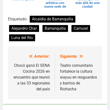
artística con
más allá de una
nueva sede de
ciudad
las Casas
Distritales de...
Etiquetado:
Alcaldía de Barranquilla
Alejandro Char
Barranquilla
Carrusel
Luna del Río
Anterior:
Siguiente:
Navegación
de
Chocó ganó El SENA
Teatro comunitario
Cocina 2026 en
fortalece la cultura
entradas
encuentro que reunió
wayuu en resguardos
a las 33 regionales
y barrios de
del país
Riohacha