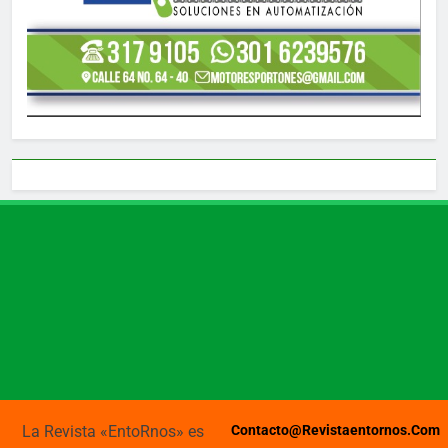
La Revista «EntoRnos» es
Contacto@revistaentornos.com