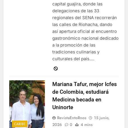
capital guajira, donde las
delegaciones de las 33
regionales del SENA recorrerán
las calles de Riohacha, dando
así apertura oficial al encuentro
gastronómico nacional dedicado
a la promoción de las
tradiciones culinarias y
culturales del país….
Mariana Tafur, mejor Icfes
de Colombia, estudiará
Medicina becada en
Uninorte
RevistaEntoRnos
15 junio,
CARIBE
2026
0
4 mins