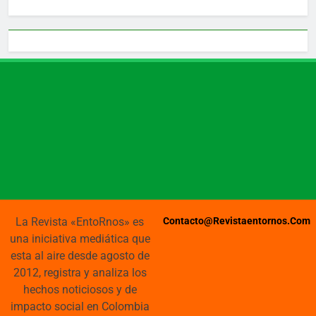
La Revista «EntoRnos» es
Contacto@revistaentornos.com
una iniciativa mediática que
esta al aire desde agosto de
2012, registra y analiza los
hechos noticiosos y de
impacto social en Colombia