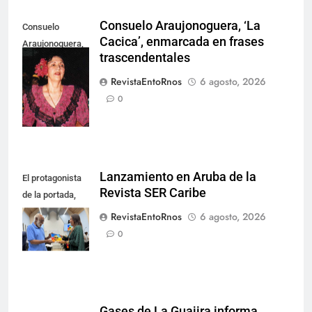
Consuelo Araujonoguera, ‘La
Consuelo
Cacica’, enmarcada en frases
Araujonoguera,
trascendentales
marcó el rumbo
de la música
RevistaEntoRnos
6 agosto, 2026
vallenata.
0
Lanzamiento en Aruba de la
El protagonista
Revista SER Caribe
de la portada,
Ramón Todd
RevistaEntoRnos
6 agosto, 2026
Dandaré.
0
Gases de La Guajira informa