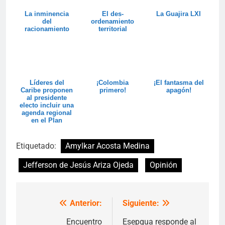
La inminencia
El des-
La Guajira LXI
del
ordenamiento
racionamiento
territorial
Líderes del
¡Colombia
¡El fantasma del
Caribe proponen
primero!
apagón!
al presidente
electo incluir una
agenda regional
en el Plan
Nacional de ...
Etiquetado:
Amylkar Acosta Medina
Jefferson de Jesús Ariza Ojeda
Opinión
Anterior:
Siguiente:
Navegación
de
Encuentro
Esepgua responde al