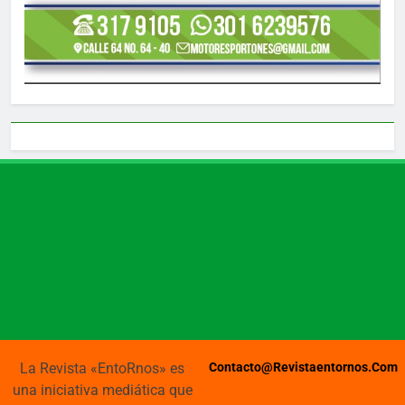
La Revista «EntoRnos» es
Contacto@revistaentornos.com
una iniciativa mediática que