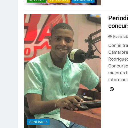
Periodi
concur
Revista
Con el tr
Camarores
Rodríguez
Concurso 
mejores t
informaci
GENERALES