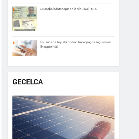
Se acabó la fotocopia de la cédula al 150%
Usuarios de Aqualia podrán hacer pagos seguros en
línea por PSE
GECELCA