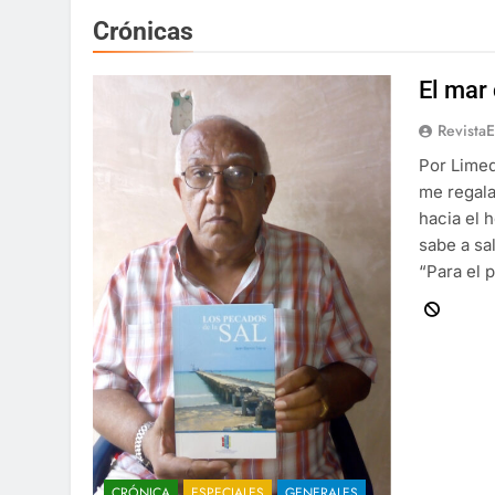
Crónicas
El mar
Revista
Por Limed
me regala
hacia el 
sabe a sa
“Para el 
CRÓNICA
ESPECIALES
GENERALES