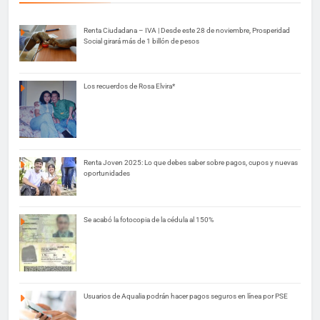
Renta Ciudadana – IVA | Desde este 28 de noviembre, Prosperidad
Social girará más de 1 billón de pesos
Los recuerdos de Rosa Elvira*
Renta Joven 2025: Lo que debes saber sobre pagos, cupos y nuevas
oportunidades
Se acabó la fotocopia de la cédula al 150%
Usuarios de Aqualia podrán hacer pagos seguros en línea por PSE