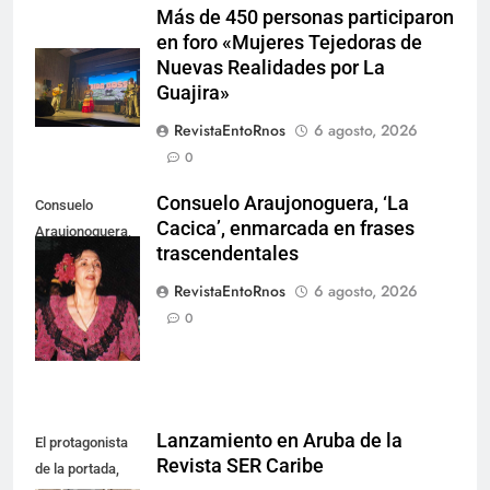
Más de 450 personas participaron
en foro «Mujeres Tejedoras de
Nuevas Realidades por La
Guajira»
RevistaEntoRnos
6 agosto, 2026
0
Consuelo Araujonoguera, ‘La
Consuelo
Cacica’, enmarcada en frases
Araujonoguera,
trascendentales
marcó el rumbo
de la música
RevistaEntoRnos
6 agosto, 2026
vallenata.
0
Lanzamiento en Aruba de la
El protagonista
Revista SER Caribe
de la portada,