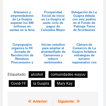
Artesanos y
Prosperidad
Delegación de La
emprendedores
Social da inicio
Guajira debuta
de La Guajira
en La Guajira al
con seis podios
superan los $40
sexto ciclo de
en el Fondo de
millones en
pagos de
Patinaje Tierra
ventas en la feria
Colombia Mayor
de Acordeones
Colombia son ...
Corpoguajira
Inician estudios
Cámara de
organiza la XII
para ampliar el
Comercio de La
Jornada de
alcantarillado de
Guajira fortalece
Recolección de
Camarones y
estrategias de
Residuos
reducir
turismo
Posconsumo y
vertimientos
regenerativo con
espera superar
hacia el
intercambio de
las 20 t...
Santuar...
ex...
Etiquetado:
alcohol
comunidades wayuu
Covid-19
la Guajira
Mary Kay
Anterior:
Siguiente:
Navegación