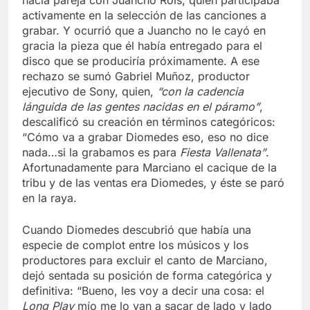
hacía pareja con Juancho Rois, quien participaba
activamente en la selección de las canciones a
grabar. Y ocurrió que a Juancho no le cayó en
gracia la pieza que él había entregado para el
disco que se produciría próximamente. A ese
rechazo se sumó Gabriel Muñoz, productor
ejecutivo de Sony, quien,
“con la cadencia
lánguida de las gentes nacidas en el páramo”
,
descalificó su creación en términos categóricos:
“Cómo va a grabar Diomedes eso, eso no dice
nada…si la grabamos es para
Fiesta Vallenata”
.
Afortunadamente para Marciano el cacique de la
tribu y de las ventas era Diomedes, y éste se paró
en la raya.
Cuando Diomedes descubrió que había una
especie de complot entre los músicos y los
productores para excluir el canto de Marciano,
dejó sentada su posición de forma categórica y
definitiva: “Bueno, les voy a decir una cosa: el
Long Play
mío me lo van a sacar de lado y lado