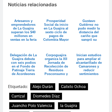
Noticias relacionadas
Artesanos y
Prosperidad
Gustavo
emprendedores
Social da inicio
Gutiérrez no
de La Guajira
en La Guajira al
pudo medir la
superan los $40
sexto ciclo de
distancia del
millones en
pagos de
cariño que
ventas en la feria
Colombia Mayor
sangró su
Colombia son ...
corazón
Delegación de La
Corpoguajira
Inician estudios
Guajira debuta
organiza la XII
para ampliar el
con seis podios
Jornada de
alcantarillado de
en el Fondo de
Recolección de
Camarones y
Patinaje Tierra
Residuos
reducir
de Acordeones
Posconsumo y
vertimientos
espera superar
hacia el
las 20 t...
Santuar...
Etiquetado:
Alejo Durán
Calixto Ochoa
Carrizal
Diomedes Díaz
Juancho Polo Valencia
la Guajira