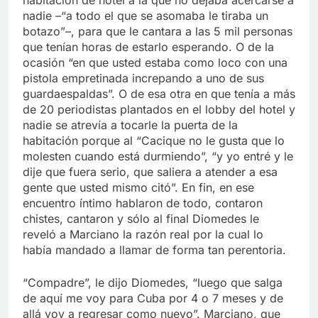
habitación de hotel a la que no dejaba acercarse a
nadie –“a todo el que se asomaba le tiraba un
botazo”–, para que le cantara a las 5 mil personas
que tenían horas de estarlo esperando. O de la
ocasión “en que usted estaba como loco con una
pistola empretinada increpando a uno de sus
guardaespaldas”. O de esa otra en que tenía a más
de 20 periodistas plantados en el lobby del hotel y
nadie se atrevía a tocarle la puerta de la
habitación porque al “Cacique no le gusta que lo
molesten cuando está durmiendo”, “y yo entré y le
dije que fuera serio, que saliera a atender a esa
gente que usted mismo citó”. En fin, en ese
encuentro íntimo hablaron de todo, contaron
chistes, cantaron y sólo al final Diomedes le
reveló a Marciano la razón real por la cual lo
había mandado a llamar de forma tan perentoria.
“Compadre”, le dijo Diomedes, “luego que salga
de aquí me voy para Cuba por 4 o 7 meses y de
allá voy a regresar como nuevo”. Marciano, que