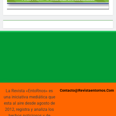
La Revista «EntoRnos» es
Contacto@revistaentornos.com
una iniciativa mediática que
esta al aire desde agosto de
2012, registra y analiza los
hechos noticiosos y de