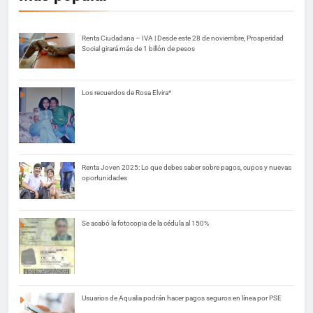
Renta Ciudadana – IVA | Desde este 28 de noviembre, Prosperidad
Social girará más de 1 billón de pesos
Los recuerdos de Rosa Elvira*
Renta Joven 2025: Lo que debes saber sobre pagos, cupos y nuevas
oportunidades
Se acabó la fotocopia de la cédula al 150%
Usuarios de Aqualia podrán hacer pagos seguros en línea por PSE