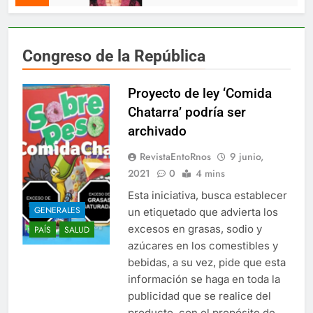
Congreso de la República
Proyecto de ley ‘Comida
Chatarra’ podría ser
archivado
RevistaEntoRnos
9 junio,
2021
0
4 mins
Esta iniciativa, busca establecer
GENERALES
un etiquetado que advierta los
excesos en grasas, sodio y
PAÍS
SALUD
azúcares en los comestibles y
bebidas, a su vez, pide que esta
información se haga en toda la
publicidad que se realice del
producto, con el propósito de