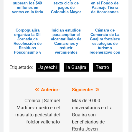
superan los $40
sexto ciclo de
en el Fondo de
millones en
pagos de
Patinaje Tierra
ventas en la feria
Colombia Mayor
de Acordeones
Colombia son ...
Corpoguajira
Inician estudios
Cámara de
organiza la XII
para ampliar el
Comercio de La
Jornada de
alcantarillado de
Guajira fortalece
Recolección de
Camarones y
estrategias de
Residuos
reducir
turismo
Posconsumo y
vertimientos
regenerativo con
espera superar
hacia el
intercambio de
las 20 t...
Santuar...
ex...
Etiquetado:
Jayeechi
la Guajira
Teatro
Anterior:
Siguiente:
Navegación
de
Crónica | Samuel
Más de 9.000
Martínez quedó en el
universitarios en La
entradas
más alto pedestal del
Guajira son
folclor vallenato
beneficiarios de
Renta Joven