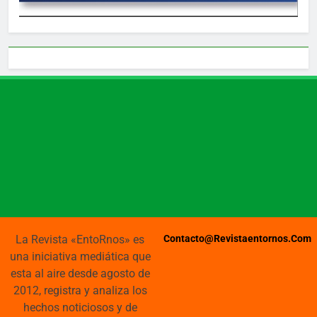
La Revista «EntoRnos» es
Contacto@revistaentornos.com
una iniciativa mediática que
esta al aire desde agosto de
2012, registra y analiza los
hechos noticiosos y de