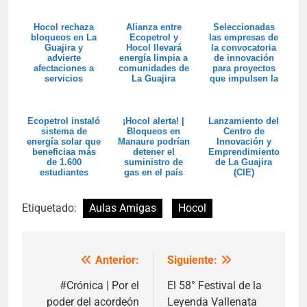
Hocol rechaza
Alianza entre
Seleccionadas
bloqueos en La
Ecopetrol y
las empresas de
Guajira y
Hocol llevará
la convocatoria
advierte
energía limpia a
de innovación
afectaciones a
comunidades de
para proyectos
servicios
La Guajira
que impulsen la
esenciales en
sostenibi...
sus operacion...
Ecopetrol instaló
¡Hocol alerta! |
Lanzamiento del
sistema de
Bloqueos en
Centro de
energía solar que
Manaure podrían
Innovación y
beneficiaa más
detener el
Emprendimiento
de 1.600
suministro de
de La Guajira
estudiantes
gas en el país
(CIE)
wayuu en La
Guaji...
Etiquetado:
Aulas Amigas
Hocol
Anterior:
Siguiente:
Navegación
de
#Crónica | Por el
El 58° Festival de la
poder del acordeón
Leyenda Vallenata