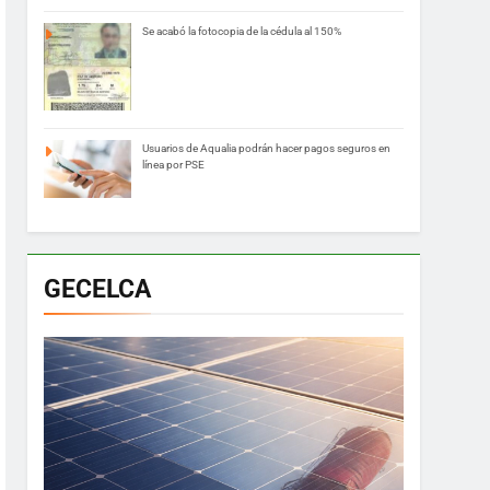
Se acabó la fotocopia de la cédula al 150%
Usuarios de Aqualia podrán hacer pagos seguros en
línea por PSE
GECELCA