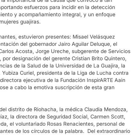
la importancia de la causa que convocó a tan
aportando esfuerzos para incidir en la detección
miento y acompañamiento integral, y un enfoque
 mujeres guajiras.
rmantes, estuvieron presentes: Misael Velásquez
entación del gobernador Jairo Aguilar Deluque, el
 Carlos Acosta, Jorge Ureche, subgerente de Servicios
por designación del gerente Cristian Brito Quintero,
cias de la Salud de la Universidad de La Guajira, la
 Yubiza Curiel, presidenta de la Liga de Lucha contra
 directora ejecutiva de la Fundación InspirARTE Aain
ose a cabo la emotiva suscripción de esta gran
 del distrito de Riohacha, la médica Claudia Mendoza,
íaz, la directora de Seguridad Social, Carmen Scott,
eda, el voluntariado Rosas Renacientes, personal de
antes de los círculos de la palabra. Del extraordinario