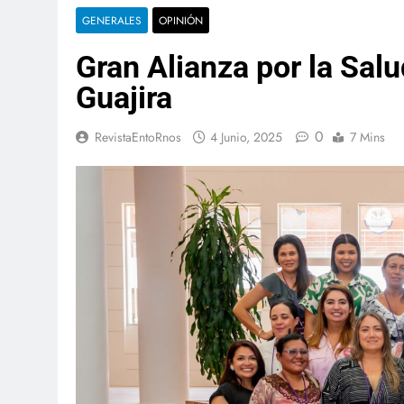
GENERALES
OPINIÓN
Gran Alianza por la Salu
Guajira
0
RevistaEntoRnos
4 Junio, 2025
7 Mins