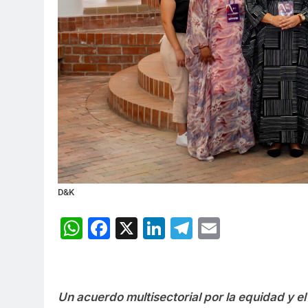
D&K
WhatsApp
Facebook
X
LinkedIn
Telegram
Email
Un acuerdo multisectorial por la equidad y e