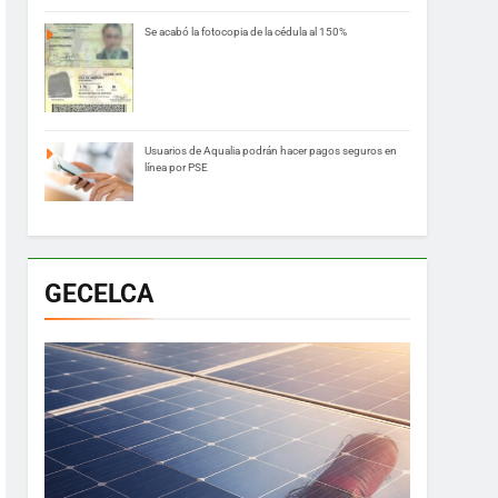
Se acabó la fotocopia de la cédula al 150%
Usuarios de Aqualia podrán hacer pagos seguros en
línea por PSE
GECELCA