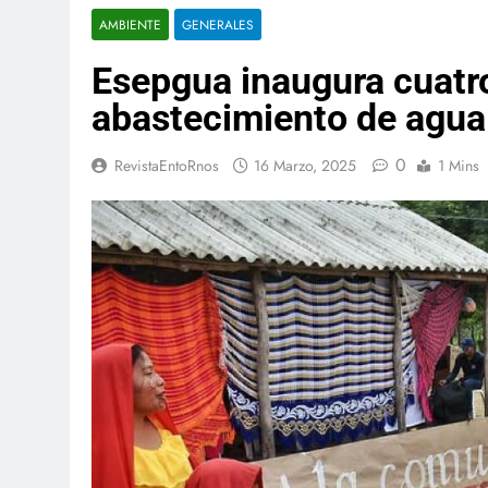
AMBIENTE
GENERALES
Esepgua inaugura cuatr
abastecimiento de agua 
0
RevistaEntoRnos
16 Marzo, 2025
1 Mins