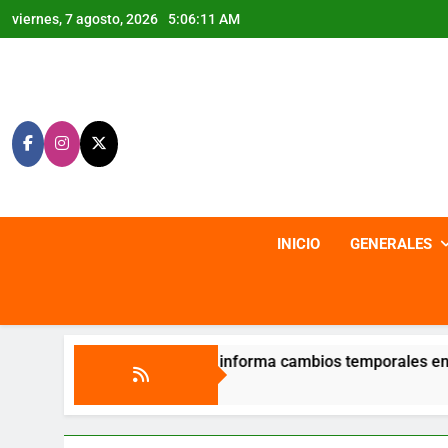
Saltar
viernes, 7 agosto, 2026
5:06:12 AM
al
contenido
INICIO
GENERALES
ira informa cambios temporales en sus canales de atención