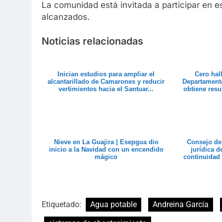
La comunidad está invitada a participar en es
alcanzados.
Noticias relacionadas
Inician estudios para ampliar el
Cero hal
alcantarillado de Camarones y reducir
Departamenta
vertimientos hacia el Santuar...
obtiene resu
Nieve en La Guajira | Esepgua dio
Consejo de 
inicio a la Navidad con un encendido
jurídica 
mágico
continuidad 
Etiquetado:
Agua potable
Andreina García