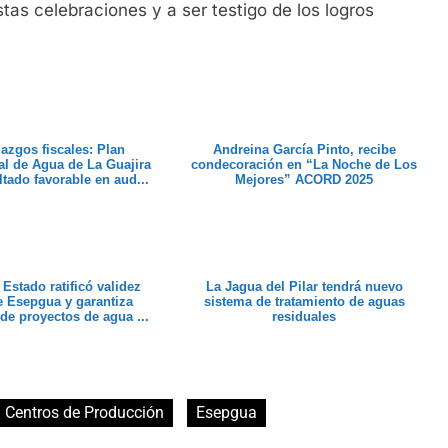
tas celebraciones y a ser testigo de los logros
lazgos fiscales: Plan
Andreina García Pinto, recibe
l de Agua de La Guajira
condecoración en “La Noche de Los
ltado favorable en aud...
Mejores” ACORD 2025
Estado ratificó validez
La Jagua del Pilar tendrá nuevo
de Esepgua y garantiza
sistema de tratamiento de aguas
de proyectos de agua ...
residuales
Centros de Producción
Esepgua