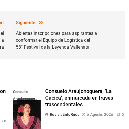
r:
Siguiente:
el
Abiertas inscripciones para aspirantes a
 a
conformar el Equipo de Logística del
ra
58° Festival de la Leyenda Vallenata
ron
Consuelo Araujonoguera, ‘La
Consuelo
Cacica’, enmarcada en frases
Araujonoguera,
trascendentales
marcó el rumbo
de la música
RevistaEntoRnos
6 Agosto, 2026
0
vallenata.
0