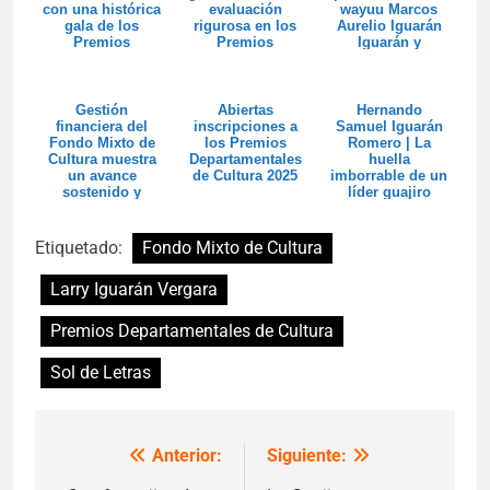
con una histórica
evaluación
wayuu Marcos
gala de los
rigurosa en los
Aurelio Iguarán
Premios
Premios
Iguarán y
Departamentales
Departamentales
designa el
de ...
de Cultura...
recinto del...
Gestión
Abiertas
Hernando
financiera del
inscripciones a
Samuel Iguarán
Fondo Mixto de
los Premios
Romero | La
Cultura muestra
Departamentales
huella
un avance
de Cultura 2025
imborrable de un
sostenido y
líder guajiro
mayor capacidad
de ingre...
Etiquetado:
Fondo Mixto de Cultura
Larry Iguarán Vergara
Premios Departamentales de Cultura
Sol de Letras
Anterior:
Siguiente:
Navegación