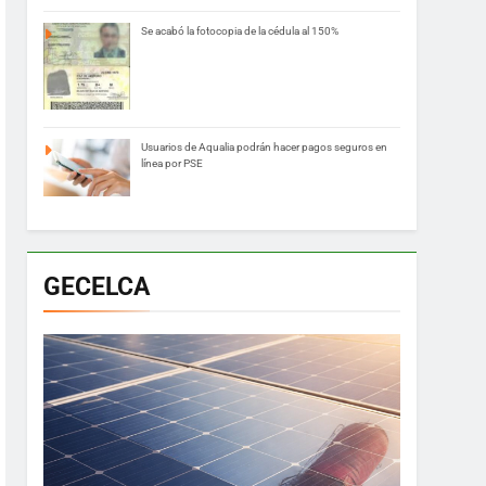
Se acabó la fotocopia de la cédula al 150%
Usuarios de Aqualia podrán hacer pagos seguros en
línea por PSE
GECELCA