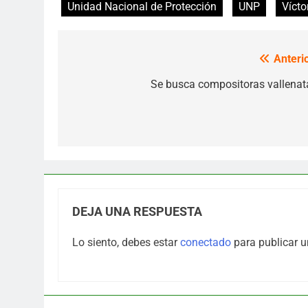
Unidad Nacional de Protección
UNP
Vícto
Anterio
Navegación
de
Se busca compositoras vallenat
entradas
DEJA UNA RESPUESTA
Lo siento, debes estar
conectado
para publicar u