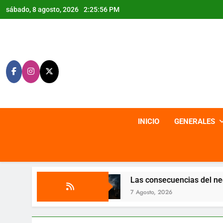
Saltar
sábado, 8 agosto, 2026
2:25:58 PM
al
contenido
INICIO
GENERALES
Las consecuencias del negacionismo
7 Agosto, 2026