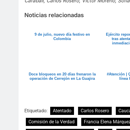
Carabalí, Carlos Rosero, Víctor Moreno, Sofí
Noticias relacionadas
9 de julio, nuevo día festivo en
Ejército repo
Colombia
tras aten
inmediaci
Doce bloqueos en 20 días frenaron la
#Atención | 
operación de Cerrejón en La Guajira
línea 
Etiquetado:
Atentado
Carlos Rosero
Cauc
Comisión de la Verdad
Francia Elena Márque