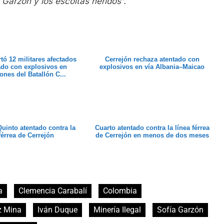
a
Garzón y los escoltas heridos”.
rtó 12 militares afectados
Cerrejón rechaza atentado con
tado con explosivos en
explosivos en vía Albania–Maicao
ones del Batallón C...
Quinto atentado contra la
Cuarto atentado contra la línea férrea
férrea de Cerrejón
de Cerrejón en menos de dos meses
a
Clemencia Carabalí
Colombia
z Mina
Iván Duque
Minería Ilegal
Sofía Garzón