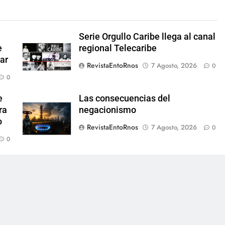
Serie Orgullo Caribe llega al canal
e
regional Telecaribe
lar
RevistaEntoRnos
7 Agosto, 2026
0
0
e
Las consecuencias del
ra
negacionismo
o
RevistaEntoRnos
7 Agosto, 2026
0
0