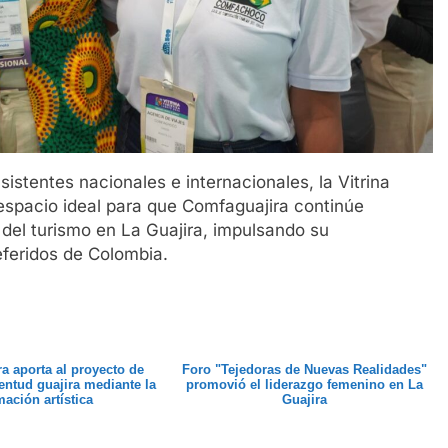
sistentes nacionales e internacionales, la Vitrina
spacio ideal para que Comfaguajira continúe
 del turismo en La Guajira, impulsando su
feridos de Colombia.
a aporta al proyecto de
Foro "Tejedoras de Nuevas Realidades"
ventud guajira mediante la
promovió el liderazgo femenino en La
mación artística
Guajira