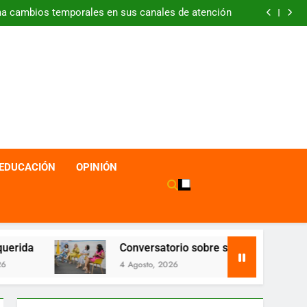
ma cambios temporales en sus canales de atención
rés para los empleadores afiliados a Comfaguajira
 La Guajira superan los $40 millones en ventas en
la feria Colombia son las Regiones
Lanzamiento en Aruba de la Revista SER Caribe
ma cambios temporales en sus canales de atención
rés para los empleadores afiliados a Comfaguajira
 La Guajira superan los $40 millones en ventas en
la feria Colombia son las Regiones
EDUCACIÓN
OPINIÓN
atorio sobre salud mental reúne a más de 150 personas en R
 2026