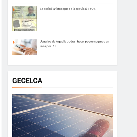
Se acabó la fotocopia de la cédula al 150%
Usuarios de Aqualia podrán hacer pagos seguros en
línea por PSE
GECELCA