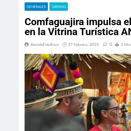
GENERALES
TURISMO
Comfaguajira impulsa el
en la Vitrina Turística
0
RevistaEntoRnos
27 Febrero, 2025
2 Min