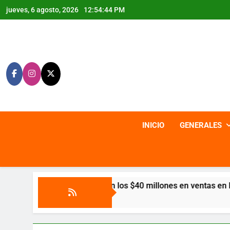
Saltar
jueves, 6 agosto, 2026
12:54:46 PM
al
contenido
INICIO
GENERALES
os $40 millones en ventas en la feria Colombia son las Regio