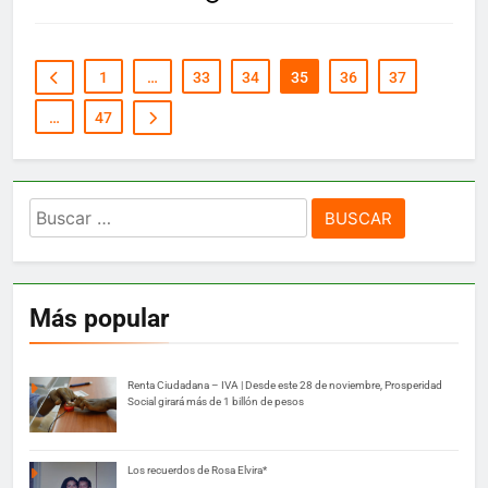
1
…
33
34
35
36
37
…
47
Buscar:
Más popular
Renta Ciudadana – IVA | Desde este 28 de noviembre, Prosperidad
Social girará más de 1 billón de pesos
Los recuerdos de Rosa Elvira*