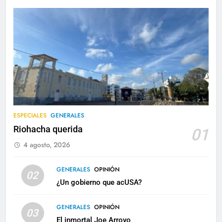
ESPECIALES
GENERALES
Riohacha querida
01
4 agosto, 2026
GENERALES
OPINIÓN
02
¿Un gobierno que acUSA?
GENERALES
OPINIÓN
03
El inmortal Joe Arroyo