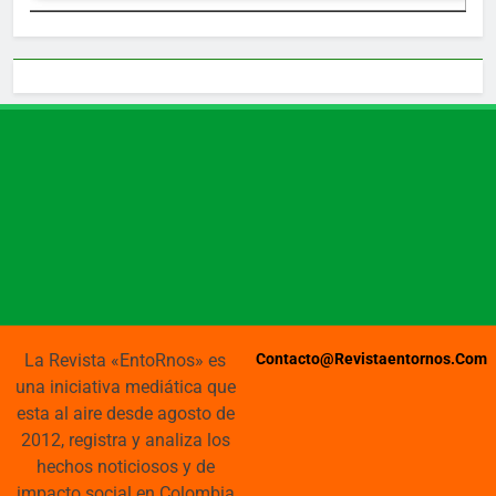
La Revista «EntoRnos» es
Contacto@revistaentornos.com
una iniciativa mediática que
esta al aire desde agosto de
2012, registra y analiza los
hechos noticiosos y de
impacto social en Colombia