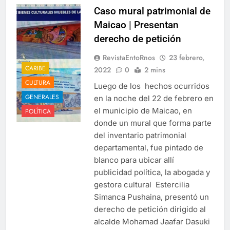
Caso mural patrimonial de
Maicao | Presentan
derecho de petición
RevistaEntoRnos
23 febrero,
CARIBE
2022
0
2 mins
CULTURA
Luego ​de los ​ hechos ocurridos
GENERALES
en la noche del 22 de febrero en
el municipio de Maicao, en
POLÍTICA
donde un ​mural ​que forma parte
del inventario patrimonial
departamental,​ fue pintado de
blanco para ubicar allí
publicidad política, l​a abogada ​y
gestora cultural ​ Estercilia
Simanca Pushaina, ​presentó​ un
derecho de petición​ dirigido al
alcalde ​Mohamad Jaafar Dasuki