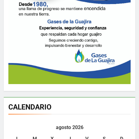
CALENDARIO
agosto 2026
L
M
X
J
V
S
D