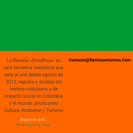
La Revista «EntoRnos» es
Contacto@revistaentornos.com
una iniciativa mediática que
esta al aire desde agosto de
2012, registra y analiza los
hechos noticiosos y de
impacto social en Colombia
y el mundo, priorizando
Cultura, Ambiente y Turismo
Soporte por:
Riverasofts.com