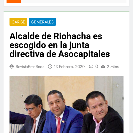
CARIBE
GENERALES
Alcalde de Riohacha es
escogido en la junta
directiva de Asocapitales
0
RevistaEntoRnos
13 Febrero, 2020
2 Mins