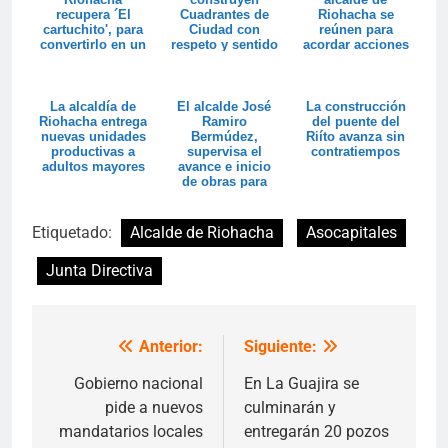
recupera ´El
Cuadrantes de
Riohacha se
cartuchito', para
Ciudad con
reúnen para
convertirlo en un
respeto y sentido
acordar acciones
sitio cultural y ...
de pertenencia
a favor del medio
amb...
La alcaldía de
El alcalde José
La construcción
Riohacha entrega
Ramiro
del puente del
nuevas unidades
Bermúdez,
Riíto avanza sin
productivas a
supervisa el
contratiempos
adultos mayores
avance e inicio
de obras para
beneficio de la
comunida...
Etiquetado:
Alcalde de Riohacha
Asocapitales
Junta Directiva
Anterior:
Siguiente:
Navegación
de
Gobierno nacional
En La Guajira se
pide a nuevos
culminarán y
entradas
mandatarios locales
entregarán 20 pozos