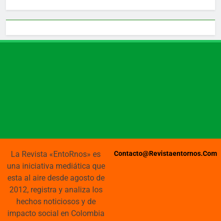
La Revista «EntoRnos» es
Contacto@revistaentornos.com
una iniciativa mediática que
esta al aire desde agosto de
2012, registra y analiza los
hechos noticiosos y de
impacto social en Colombia