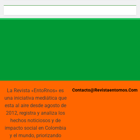
La Revista «EntoRnos» es
Contacto@revistaentornos.com
una iniciativa mediática que
esta al aire desde agosto de
2012, registra y analiza los
hechos noticiosos y de
impacto social en Colombia
y el mundo, priorizando