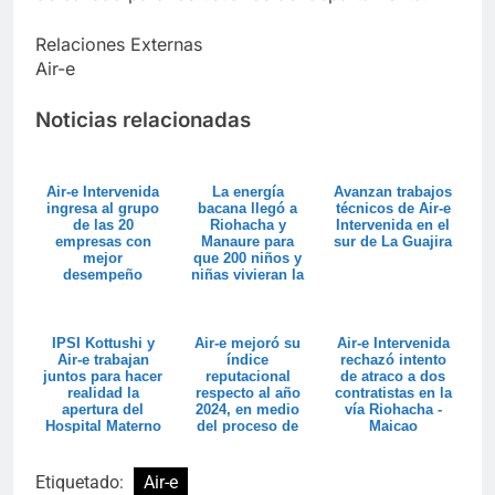
Relaciones Externas
Air-e
Noticias relacionadas
Air-e Intervenida
La energía
Avanzan trabajos
ingresa al grupo
bacana llegó a
técnicos de Air-e
de las 20
Riohacha y
Intervenida en el
empresas con
Manaure para
sur de La Guajira
mejor
que 200 niños y
desempeño
niñas vivieran la
social y
magia de la
ambiental de
Navi...
Colo...
IPSI Kottushi y
Air-e mejoró su
Air-e Intervenida
Air-e trabajan
índice
rechazó intento
juntos para hacer
reputacional
de atraco a dos
realidad la
respecto al año
contratistas en la
apertura del
2024, en medio
vía Riohacha -
Hospital Materno
del proceso de
Maicao
Infantil ...
intervención del
G...
Etiquetado:
Air-e