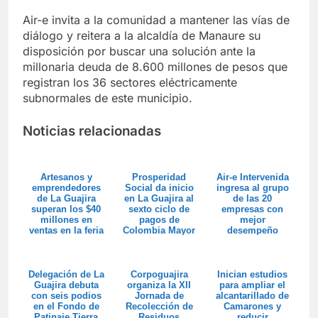
Air-e invita a la comunidad a mantener las vías de
diálogo y reitera a la alcaldía de Manaure su
disposición por buscar una solución ante la
millonaria deuda de 8.600 millones de pesos que
registran los 36 sectores eléctricamente
subnormales de este municipio.
Noticias relacionadas
Artesanos y
Prosperidad
Air-e Intervenida
emprendedores
Social da inicio
ingresa al grupo
de La Guajira
en La Guajira al
de las 20
superan los $40
sexto ciclo de
empresas con
millones en
pagos de
mejor
ventas en la feria
Colombia Mayor
desempeño
Colombia son ...
social y
ambiental de
Colo...
Delegación de La
Corpoguajira
Inician estudios
Guajira debuta
organiza la XII
para ampliar el
con seis podios
Jornada de
alcantarillado de
en el Fondo de
Recolección de
Camarones y
Patinaje Tierra
Residuos
reducir