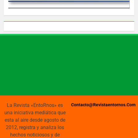
La Revista «EntoRnos» es
Contacto@revistaentornos.com
una iniciativa mediática que
esta al aire desde agosto de
2012, registra y analiza los
hechos noticiosos y de