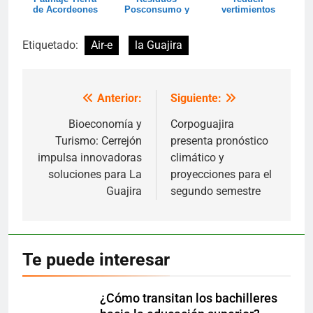
de Acordeones
Posconsumo y
vertimientos
espera superar
hacia el
las 20 t...
Santuar...
Etiquetado:
Air-e
la Guajira
Anterior:
Siguiente:
Navegación
de
Bioeconomía y
Corpoguajira
Turismo: Cerrejón
presenta pronóstico
entradas
impulsa innovadoras
climático y
soluciones para La
proyecciones para el
Guajira
segundo semestre
Te puede interesar
¿Cómo transitan los bachilleres