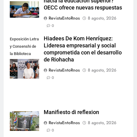
hacia la educación superior?
OECC ofrece nuevas respuestas
RevistaEntoRnos
8 agosto, 2026
0
Hiadees De Kom Henríquez:
Exposición Letra
Lideresa empresarial y social
y Consenshi de
comprometida con el desarrollo
la Biblioteca
de Riohacha
Nacional de
Aruba en San
RevistaEntoRnos
8 agosto, 2026
Nicolás.
0
Manifiesto di reflexion
RevistaEntoRnos
8 agosto, 2026
0