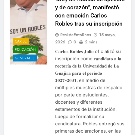
y de corazón”, manifestó
con emoción Carlos
Robles tras su inscripción
RevistaEntoRnos
15 mayo,
CARIBE
2026
0
2 mins
EDUCACIÓN
𝐂𝐚𝐫𝐥𝐨𝐬 𝐑𝐨𝐛𝐥𝐞𝐬 𝐉𝐮𝐥𝐢𝐨 oficializó su
GENERALES
inscripción como 𝐜𝐚𝐧𝐝𝐢𝐝𝐚𝐭𝐨 𝐚 𝐥𝐚
𝐫𝐞𝐜𝐭𝐨𝐫𝐢́𝐚 𝐝𝐞 𝐥𝐚 𝐔𝐧𝐢𝐯𝐞𝐫𝐬𝐢𝐝𝐚𝐝 𝐝𝐞 𝐋𝐚
𝐆𝐮𝐚𝐣𝐢𝐫𝐚 𝐩𝐚𝐫𝐚 𝐞𝐥 𝐩𝐞𝐫𝐢𝐨𝐝𝐨
𝟐𝟎𝟐𝟕-𝟐𝟎𝟑𝟏, en medio de
múltiples muestras de respaldo
por parte de estudiantes,
docentes y diferentes
estamentos de la institución.
Luego de formalizar su
candidatura, Robles entregó sus
primeras declaraciones, en las