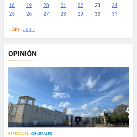
18
19
20
21
22
23
24
25
26
27
28
29
30
31
« Abr
Jun »
OPINIÓN
ESPECIALES
GENERALES