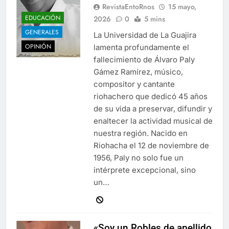
RevistaEntoRnos
15 mayo,
EDUCACIÓN
2026
0
5 mins
GENERALES
La Universidad de La Guajira
OPINIÓN
lamenta profundamente el
fallecimiento de Álvaro Paly
Gámez Ramírez, músico,
compositor y cantante
riohachero que dedicó 45 años
de su vida a preservar, difundir y
enaltecer la actividad musical de
nuestra región. Nacido en
Riohacha el 12 de noviembre de
1956, Paly no solo fue un
intérprete excepcional, sino
un…
«Soy un Robles de apellido