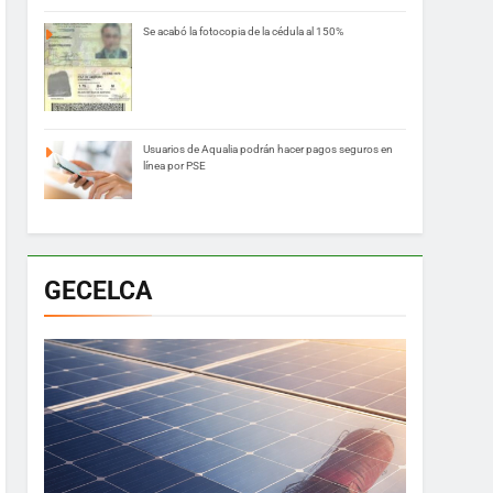
Se acabó la fotocopia de la cédula al 150%
Usuarios de Aqualia podrán hacer pagos seguros en
línea por PSE
GECELCA