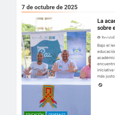
7 de octubre de 2025
La aca
sobre 
Revista
Bajo el l
educación
académica
encuentro
iniciativ
más justo
EDUCACIÓN
GENERALES