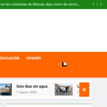
o en las colmenas de Maicao deja cierre de servicio
odontológico irregular
rie Orgullo Caribe llega al canal regional Telecaribe
abre oportunidades de formación para comunidades
negras en Maicao
Manifiesto di reflexion
o en las colmenas de Maicao deja cierre de servicio
odontológico irregular
rie Orgullo Caribe llega al canal regional Telecaribe
abre oportunidades de formación para comunidades
negras en Maicao
EDUCACIÓN
OPINIÓN
s sin agua
La celebración de la libertad
2026
7 Agosto, 2026