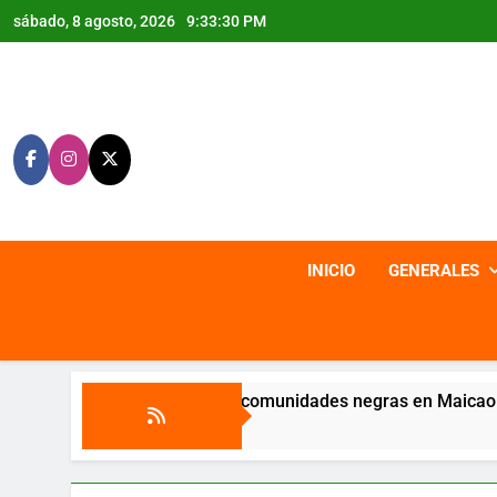
Saltar
sábado, 8 agosto, 2026
9:33:32 PM
al
contenido
INICIO
GENERALES
rmación para comunidades negras en Maicao
L
7