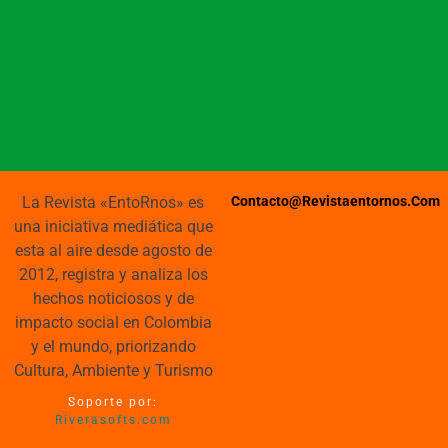
La Revista «EntoRnos» es
Contacto@revistaentornos.com
una iniciativa mediática que
esta al aire desde agosto de
2012, registra y analiza los
hechos noticiosos y de
impacto social en Colombia
y el mundo, priorizando
Cultura, Ambiente y Turismo
Soporte por:
Riverasofts.com