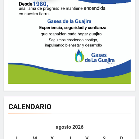
CALENDARIO
agosto 2026
L
M
X
J
V
S
D